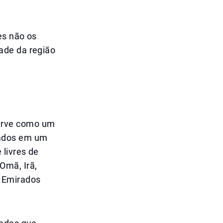
es não os
ade da região
erve como um
uados em um
 livres de
Omã, Irã,
 Emirados