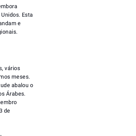
 embora
 Unidos. Esta
sandam e
ionais.
, vários
timos meses.
tude abalou o
os Árabes.
zembro
3 de