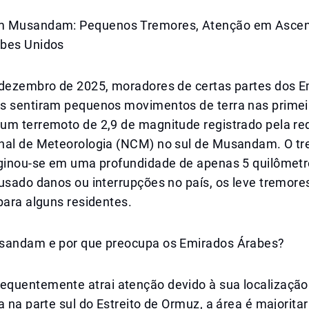
m Musandam: Pequenos Tremores, Atenção em Asce
bes Unidos
 dezembro de 2025, moradores de certas partes dos 
s sentiram pequenos movimentos de terra nas primei
um terremoto de 2,9 de magnitude registrado pela re
nal de Meteorologia (NCM) no sul de Musandam. O tr
iginou-se em uma profundidade de apenas 5 quilômetr
usado danos ou interrupções no país, os leve tremore
para alguns residentes.
sandam e por que preocupa os Emirados Árabes?
quentemente atrai atenção devido à sua localização
a na parte sul do Estreito de Ormuz, a área é majorit