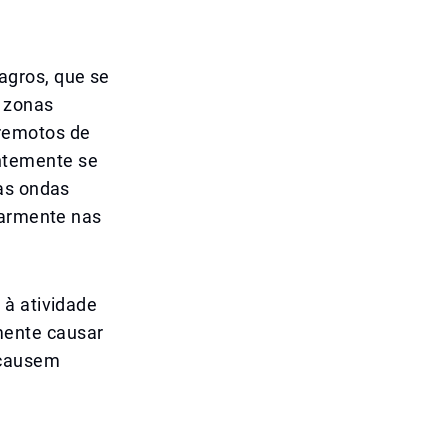
agros, que se
s zonas
rremotos de
ntemente se
 as ondas
larmente nas
 à atividade
mente causar
 causem