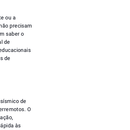
te ou a
 não precisam
em saber o
l de
 educacionais
os de
sísmico de
terremotos. O
zação,
rápida às