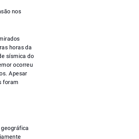
nsão nos
Emirados
ras horas da
de sísmica do
emor ocorreu
os. Apesar
s foram
 geográfica
ariamente