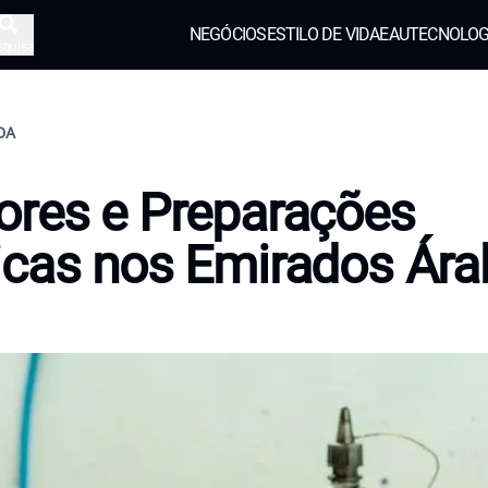
NEGÓCIOS
ESTILO DE VIDA
EAU
TECNOLOG
squisa
IDA
res e Preparações
cas nos Emirados Ára