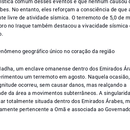
ística comum desses eventos é que nenhum causou 
bes. No entanto, eles reforçam a consciência de que 
te livre de atividade sísmica. O terremoto de 5,0 de
ro no Iraque também destacou a vivacidade sísmica 
o.
nômeno geográfico único no coração da região
Madha, um enclave omanense dentro dos Emirados Ár
imentou um terremoto em agosto. Naquela ocasião,
gnitude ocorreu, sem causar danos, mas realçando a
dade da área a movimentos subterrâneos. A singulari
tar totalmente situada dentro dos Emirados Árabes, 
vamente pertencente a Omã e associada ao Governad