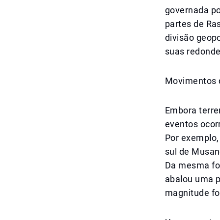
governada p
partes de Ra
divisão geopo
suas redonde
Movimentos d
Embora terre
eventos ocorr
Por exemplo,
sul de Musan
Da mesma for
abalou uma p
magnitude fo