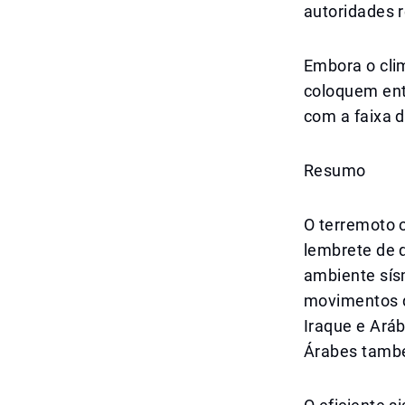
autoridades r
Embora o cli
coloquem ent
com a faixa 
Resumo
O terremoto 
lembrete de 
ambiente sísm
movimentos d
Iraque e Ará
Árabes tamb