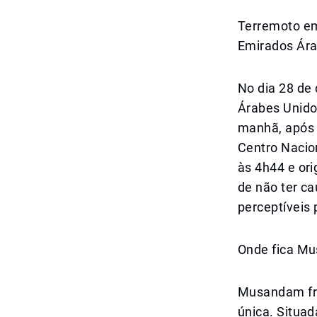
Terremoto e
Emirados Ára
No dia 28 de
Árabes Unido
manhã, após 
Centro Nacio
às 4h44 e or
de não ter ca
perceptíveis 
Onde fica Mu
Musandam fre
única. Situad