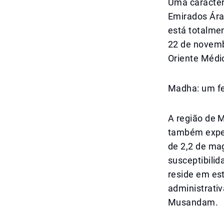
Uma caracter
Emirados Ára
está totalmen
22 de novemb
Oriente Médi
Madha: um fe
A região de 
também exper
de 2,2 de ma
susceptibili
reside em es
administrati
Musandam.