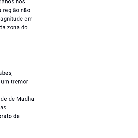
danos nos
a região não
 magnitude em
da zona do
abes,
 um tremor
dade de Madha
mas
orato de