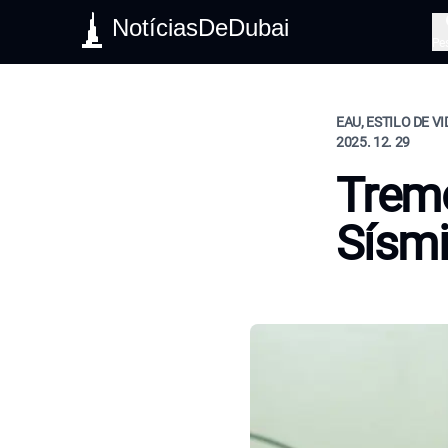
NotíciasDeDubai
Pe
EAU, ESTILO DE V
2025. 12. 29
Tremo
Sísmi