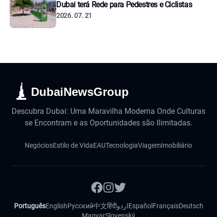
Dubai terá Rede para Pedestres e Ciclistas
2026. 07. 21
DubaiNewsGroup
Descubra Dubai: Uma Maravilha Moderna Onde Culturas
se Encontram e as Oportunidades são Ilimitadas.
Negócios
Estilo de Vida
EAU
Tecnologia
Viagem
Imobiliário
Português
English
Русский
中文
हिंदी
اردو
Español
Français
Deutsch
Magyar
Slovenský