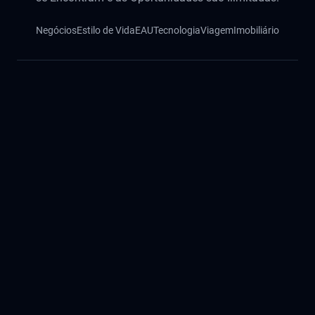
Negócios
Estilo de Vida
EAU
Tecnologia
Viagem
Imobiliário
Português
English
Русский
中文
हिंदी
اردو
Español
Français
Deutsch
Magyar
Slovenský
©
2026
NotíciasDeDubai. Todos os direitos reservados.
Contato
Impressum
Política de Privacidade
Política de Cookies
Código de Ética
Verificação de Fatos
Advertisement:
bUTOR5
05.hu
5n.ae
tire-service.hu
1b.hu
egrizoltan.hu