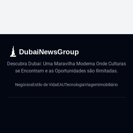
DubaiNewsGroup
Descubra Dubai: Uma Maravilha Moderna Onde Culturas
se Encontram e as Oportunidades são Ilimitadas.
Negócios
Estilo de Vida
EAU
Tecnologia
Viagem
Imobiliário
Português
English
Русский
中文
हिंदी
اردو
Español
Français
Deutsch
Magyar
Slovenský