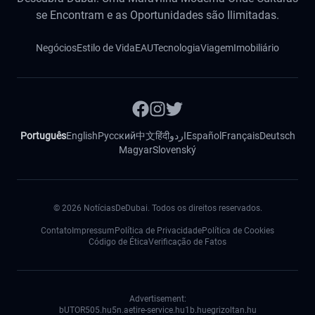
se Encontram e as Oportunidades são Ilimitadas.
Negócios
Estilo de Vida
EAU
Tecnologia
Viagem
Imobiliário
Português
English
Русский
中文
हिंदी
اردو
Español
Français
Deutsch
Magyar
Slovenský
©
2026
NotíciasDeDubai. Todos os direitos reservados.
Contato
Impressum
Política de Privacidade
Política de Cookies
Código de Ética
Verificação de Fatos
Advertisement:
bUTOR5
05.hu
5n.ae
tire-service.hu
1b.hu
egrizoltan.hu