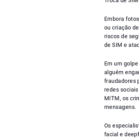
Troca de SIM
Embora fotos
ou criação d
riscos de seg
de SIM e ata
Em um golpe 
alguém engana
fraudadores 
redes sociais
MITM, os cri
mensagens.
Os especiali
facial e dee