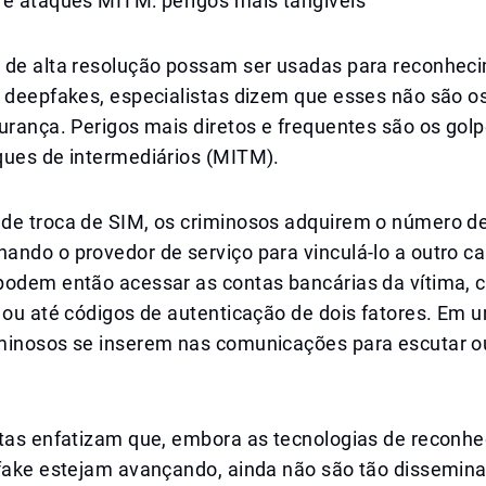
 e ataques MITM: perigos mais tangíveis
 de alta resolução possam ser usadas para reconheci
e deepfakes, especialistas dizem que esses não são o
urança. Perigos mais diretos e frequentes são os golp
ques de intermediários (MITM).
de troca de SIM, os criminosos adquirem o número de
ndo o provedor de serviço para vinculá-lo a outro ca
podem então acessar as contas bancárias da vítima, 
 ou até códigos de autenticação de dois fatores. Em 
minosos se inserem nas comunicações para escutar ou 
stas enfatizam que, embora as tecnologias de reconh
pfake estejam avançando, ainda não são tão dissemi