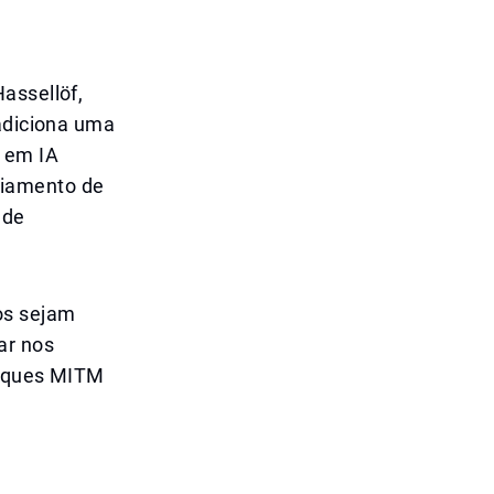
assellöf,
 adiciona uma
 em IA
ciamento de
 de
os sejam
ar nos
ataques MITM