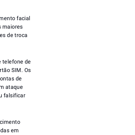
mento facial
s maiores
es de troca
 telefone de
rtão SIM. Os
contas de
um ataque
falsificar
ecimento
nadas em