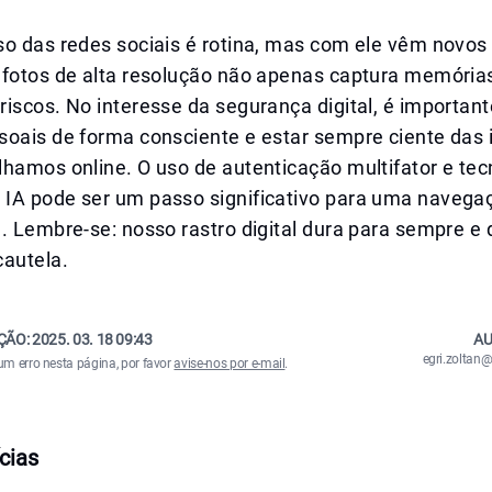
o das redes sociais é rotina, mas com ele vêm novos 
 fotos de alta resolução não apenas captura memória
iscos. No interesse da segurança digital, é important
soais de forma consciente e estar sempre ciente das
hamos online. O uso de autenticação multifator e tec
IA pode ser um passo significativo para uma navega
. Lembre-se: nosso rastro digital dura para sempre e 
cautela.
ÇÃO:
2025. 03. 18 09:43
AU
egri.zolta
um erro nesta página, por favor
avise-nos por e-mail
.
cias