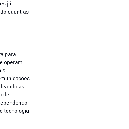
es já
do quantias
ra para
te operam
ais
comunicações
rdeando as
a de
 dependendo
de tecnologia