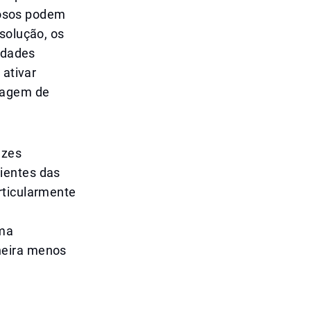
osos podem
solução, os
tidades
 ativar
avagem de
ezes
ientes das
rticularmente
uma
neira menos