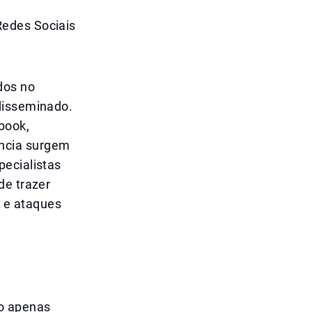
Redes Sociais
dos no
disseminado.
book,
ncia surgem
pecialistas
de trazer
M e ataques
ão apenas