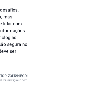
desafios.
s, mas
e lidar com
 informações
nologias
ção segura no
deve ser
TOR: ZOLTÁN EGRI
n@dubainewsgroup.com