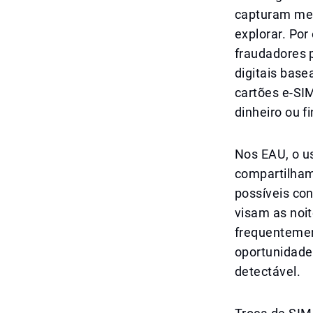
capturam me
explorar. Por
fraudadores p
digitais base
cartões e-SI
dinheiro ou f
Nos EAU, o us
compartilham
possíveis co
visam as noi
frequentemen
oportunidade
detectável.