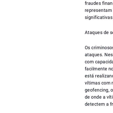
fraudes finan
representam 
significativa
Ataques de se
Os criminoso
ataques. Nes
com capacida
facilmente n
está realiza
vítimas com 
geofencing, 
de onde a vít
detectem a f