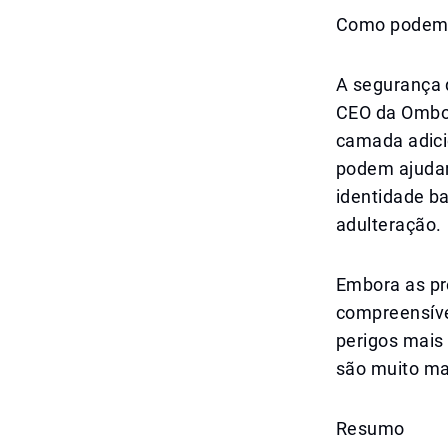
Como podemo
A segurança d
CEO da Ombori
camada adici
podem ajudar
identidade b
adulteração.
Embora as pr
compreensíve
perigos mais 
são muito ma
Resumo