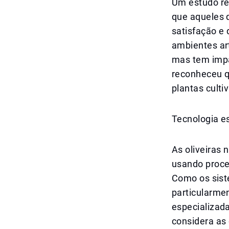
Um estudo re
que aqueles 
satisfação e
ambientes art
mas tem impa
reconheceu q
plantas culti
Tecnologia e
As oliveiras
usando proce
Como os sist
particularmen
especializada
considera as 