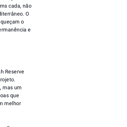
ams cada, não
iterrâneo. O
riqueçam o
permanência e
ah Reserve
rojeto.
l, mas um
soas que
am melhor