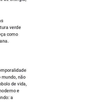
ns
tura verde
reça como
bana.
temporalidade
do mundo, não
bolo de vida,
 moderno e
ndo: a