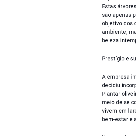
Estas árvore
são apenas p
objetivo dos
ambiente, ma
beleza intem
Prestígio e 
A empresa im
decidiu incor
Plantar oliv
meio de se c
vivem em lar
bem-estar e 