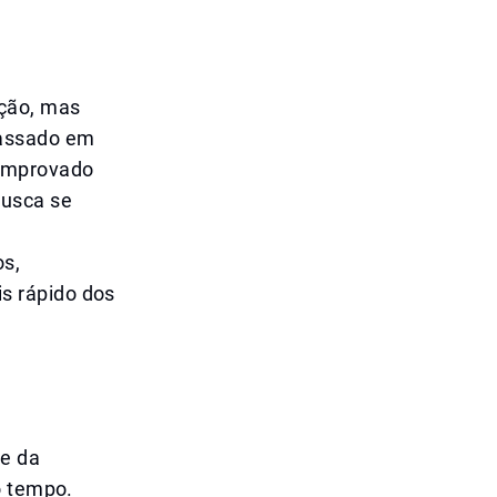
ação, mas
passado em
comprovado
busca se
os,
s rápido dos
te da
o tempo.