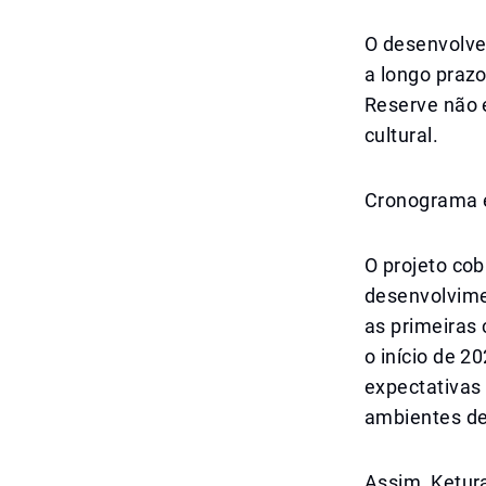
O desenvolved
a longo praz
Reserve não 
cultural.
Cronograma e
O projeto co
desenvolvime
as primeiras
o início de 2
expectativas 
ambientes de
Assim, Ketur