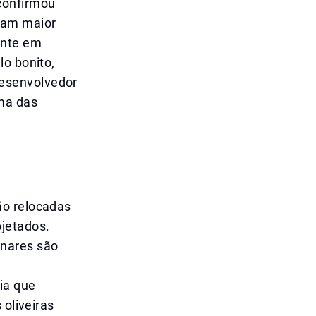
confirmou
ram maior
ente em
lo bonito,
esenvolvedor
ma das
ão relocadas
ojetados.
enares são
ia que
 oliveiras