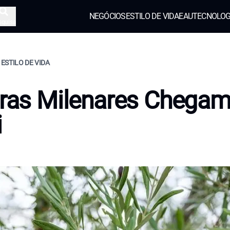
NEGÓCIOS
ESTILO DE VIDA
EAU
TECNOLOG
squisa
 ESTILO DE VIDA
iras Milenares Chegam
i