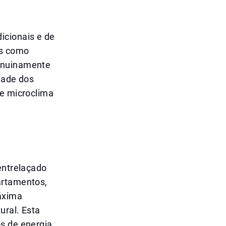
icionais e de
as como
genuinamente
dade dos
de microclima
entrelaçado
artamentos,
máxima
ural. Esta
s de energia,