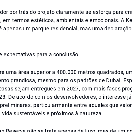
or por trás do projeto claramente se esforça para cri
o, em termos estéticos, ambientais e emocionais. A K
é apenas um parque residencial, mas uma declaração
 expectativas para a conclusão
bre uma área superior a 400.000 metros quadrados, u
nto grandiosa, mesmo para os padrões de Dubai. Esp
 casas sejam entregues em 2027, com mais fases pr
028. De acordo com os desenvolvedores, o interesse j
preliminares, particularmente entre aqueles que valo
 vida sustentáveis e próximos à natureza.
ah Reserve não se trata apenas de luxo, mas de um no