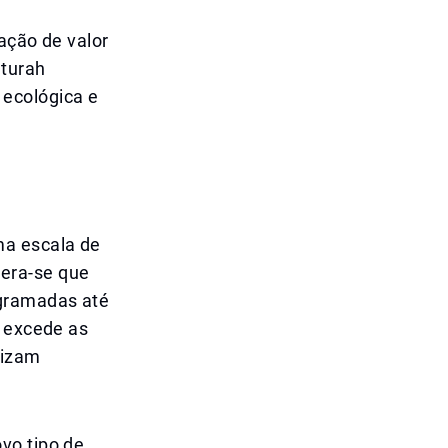
ação de valor
eturah
 ecológica e
ma escala de
era-se que
ogramadas até
á excede as
rizam
vo tipo de