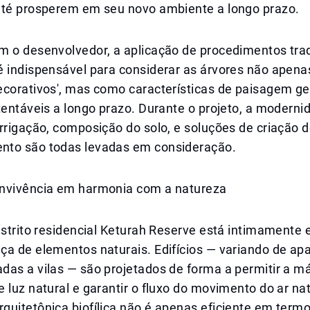
até prosperem em seu novo ambiente a longo prazo.
m o desenvolvedor, a aplicação de procedimentos trad
é indispensável para considerar as árvores não apen
ecorativos', mas como características de paisagem 
tentáveis a longo prazo. Durante o projeto, a moderni
rrigação, composição do solo, e soluções de criação 
to são todas levadas em consideração.
nvivência em harmonia com a natureza
istrito residencial Keturah Reserve está intimamente 
ça de elementos naturais. Edifícios — variando de ap
das a vilas — são projetados de forma a permitir a 
 luz natural e garantir o fluxo do movimento do ar nat
uitetônica biofílica não é apenas eficiente em termo