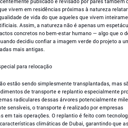
centemente publicado e revisado por pares também 
que vivem em residências próximas à natureza relata
 qualidade de vida do que aqueles que vivem inteiram
ificiais. Assim, a natureza não é apenas um espetácu
ctos concretos no bem-estar humano — algo que o d
uando decidiu confiar a imagem verde do projeto a u
vadas mais antigas.
special para relocação
 não estão sendo simplesmente transplantadas, mas s
dimentos de transporte e replantio especialmente pr
emas radiculares dessas árvores potencialmente mil
te sensíveis, o transporte é realizado por empresas
s em tais operações. O replantio é feito com tecnolog
características climáticas de Dubai, garantindo que as