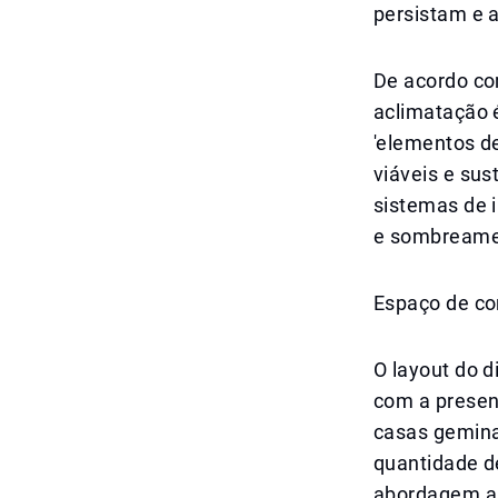
persistam e 
De acordo co
aclimatação 
'elementos d
viáveis e sus
sistemas de i
e sombreamen
Espaço de co
O layout do d
com a presen
casas gemina
quantidade de
abordagem arq