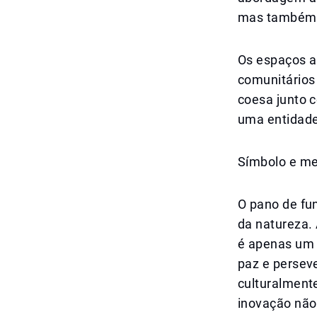
mas também c
Os espaços ab
comunitários
coesa junto c
uma entidade
Símbolo e m
O pano de fun
da natureza. 
é apenas um 
paz e persev
culturalment
inovação não 