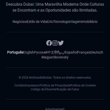
Descubra Dubai: Uma Maravilha Moderna Onde Culturas
se Encontram e as Oportunidades são Ilimitadas.
Negócios
Estilo de Vida
EAU
Tecnologia
Viagem
Imobiliário
Português
English
Русский
中文
हिंदी
اردو
Español
Français
Deutsch
Magyar
Slovenský
©
2026
NotíciasDeDubai. Todos os direitos reservados.
Contato
Impressum
Política de Privacidade
Política de Cookies
Código de Ética
Verificação de Fatos
Advertisement: