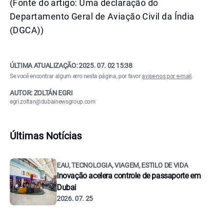
(Fonte do artigo: Uma declaração do
Departamento Geral de Aviação Civil da Índia
(DGCA))
ÚLTIMA ATUALIZAÇÃO:
2025. 07. 02 15:38
Se você encontrar algum erro nesta página, por favor
avise-nos por e-mail
.
AUTOR: ZOLTÁN EGRI
egri.zoltan@dubainewsgroup.com
Últimas Notícias
EAU, TECNOLOGIA, VIAGEM, ESTILO DE VIDA
Inovação acelera controle de passaporte em
Dubai
2026. 07. 25