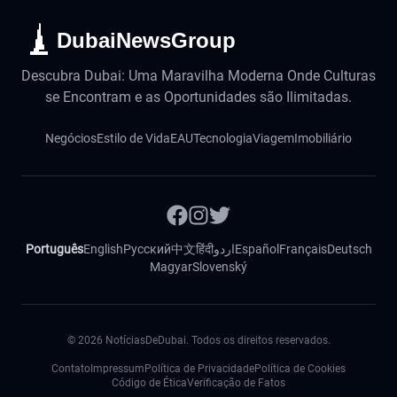
DubaiNewsGroup
Descubra Dubai: Uma Maravilha Moderna Onde Culturas
se Encontram e as Oportunidades são Ilimitadas.
Negócios
Estilo de Vida
EAU
Tecnologia
Viagem
Imobiliário
Português
English
Русский
中文
हिंदी
اردو
Español
Français
Deutsch
Magyar
Slovenský
©
2026
NotíciasDeDubai. Todos os direitos reservados.
Contato
Impressum
Política de Privacidade
Política de Cookies
Código de Ética
Verificação de Fatos