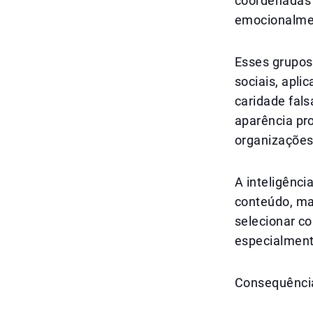
coordenadas 
emocionalme
Esses grupos
sociais, apl
caridade fal
aparência pr
organizações 
A inteligênci
conteúdo, m
selecionar c
especialment
Consequência