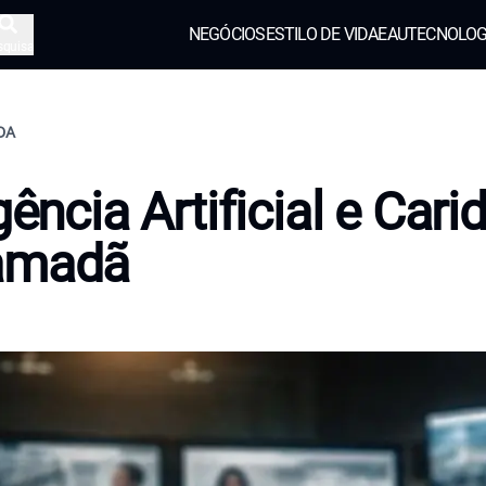
NEGÓCIOS
ESTILO DE VIDA
EAU
TECNOLOG
squisa
IDA
igência Artificial e Car
amadã