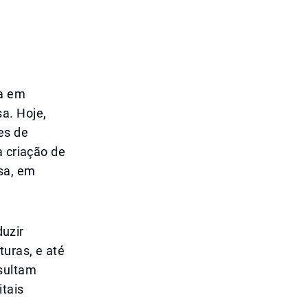
ia em
a. Hoje,
es de
a criação de
sa, em
duzir
uras, e até
sultam
tais