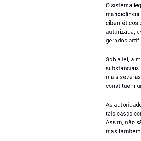
O sistema le
mendicância e
cibernéticos
autorizada, 
gerados artif
Sob a lei, a 
substanciais
mais severas.
constituem u
As autoridad
tais casos co
Assim, não s
mas também o