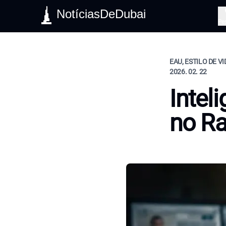
NotíciasDeDubai
Pe
EAU, ESTILO DE V
2026. 02. 22
Intel
no R