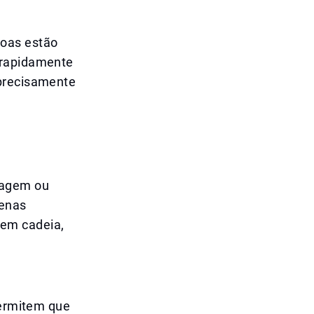
soas estão
 rapidamente
 precisamente
magem ou
penas
em cadeia,
a
permitem que