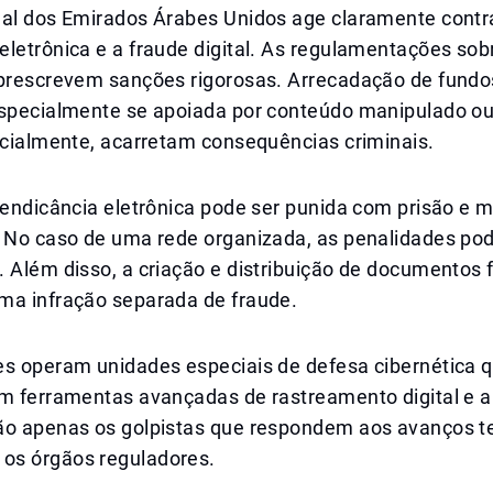
gal dos Emirados Árabes Unidos age claramente contr
letrônica e a fraude digital. As regulamentações sob
 prescrevem sanções rigorosas. Arrecadação de fundo
especialmente se apoiada por conteúdo manipulado 
icialmente, acarretam consequências criminais.
mendicância eletrônica pode ser punida com prisão e m
. No caso de uma rede organizada, as penalidades po
 Além disso, a criação e distribuição de documentos 
ma infração separada de fraude.
es operam unidades especiais de defesa cibernética 
m ferramentas avançadas de rastreamento digital e an
ão apenas os golpistas que respondem aos avanços t
s órgãos reguladores.