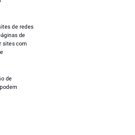
a
ites de redes
páginas de
r sites com
de
ão de
s podem