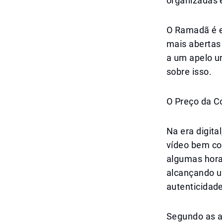
organizadas e
O Ramadã é e
mais abertas
a um apelo u
sobre isso.
O Preço da 
Na era digit
vídeo bem c
algumas hora
alcançando u
autenticidade
Segundo as au