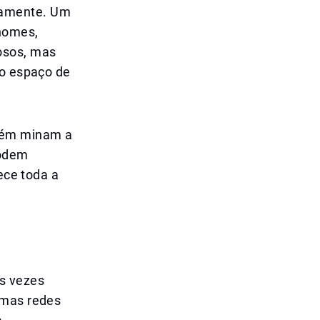
camente. Um
 nomes,
osos, mas
to espaço de
bém minam a
podem
ece toda a
as vezes
 mas redes