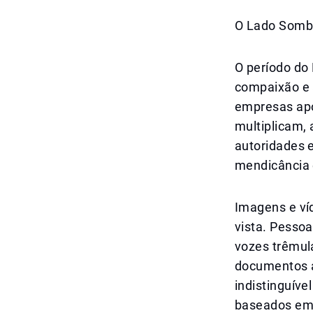
O Lado Sombr
O período do
compaixão e 
empresas apo
multiplicam,
autoridades e
mendicância e
Imagens e ví
vista. Pesso
vozes trêmul
documentos a
indistinguíve
baseados em 