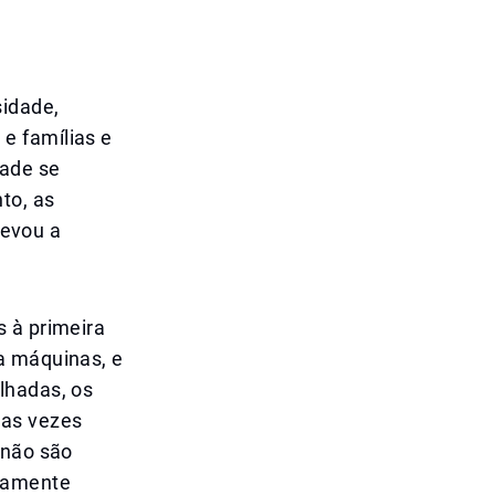
idade,
e famílias e
dade se
to, as
levou a
s à primeira
a máquinas, e
lhadas, os
tas vezes
 não são
samente