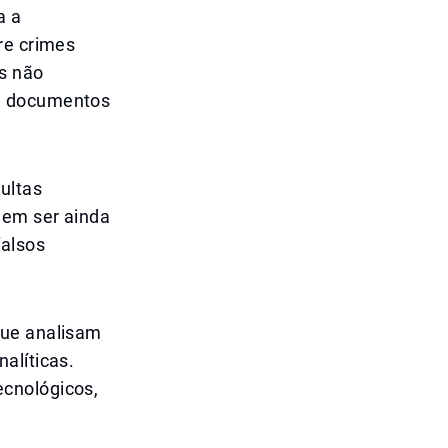
a a
re crimes
s não
ou documentos
ultas
dem ser ainda
falsos
que analisam
alíticas.
ecnológicos,