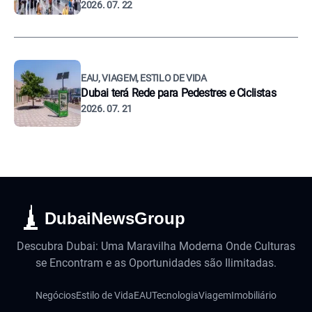
2026. 07. 22
EAU, VIAGEM, ESTILO DE VIDA
Dubai terá Rede para Pedestres e Ciclistas
2026. 07. 21
DubaiNewsGroup
Descubra Dubai: Uma Maravilha Moderna Onde Culturas
se Encontram e as Oportunidades são Ilimitadas.
Negócios
Estilo de Vida
EAU
Tecnologia
Viagem
Imobiliário