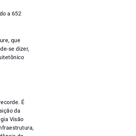
ado a 652
ture, que
de-se dizer,
itetônico
recorde. É
sição da
égia Visão
nfraestrutura,