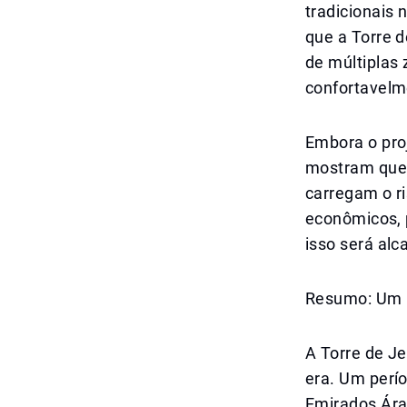
tradicionais 
que a Torre 
de múltiplas
confortavelm
Embora o pro
mostram que
carregam o ri
econômicos, p
isso será alc
Resumo: Um n
A Torre de J
era. Um perí
Emirados Ára