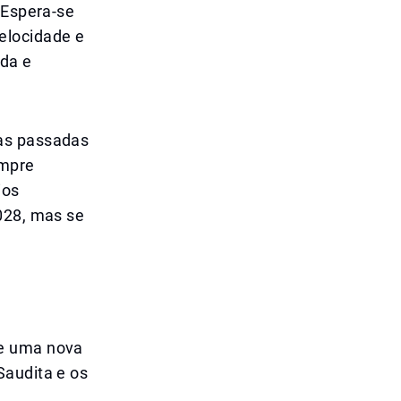
 Espera-se
elocidade e
ida e
ias passadas
empre
ios
028, mas se
de uma nova
Saudita e os
e