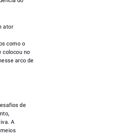
dência do
m ator
tos como o
e colocou no
nesse arco de
desafios de
nto,
iva. A
 meios