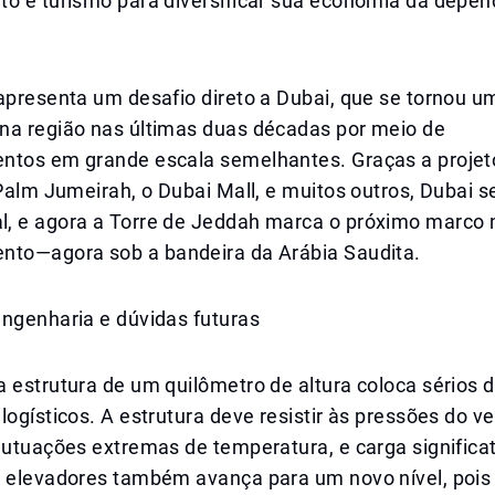
to e turismo para diversificar sua economia da depen
apresenta um desafio direto a Dubai, que se tornou u
na região nas últimas duas décadas por meio de
ntos em grande escala semelhantes. Graças a proje
 Palm Jumeirah, o Dubai Mall, e muitos outros, Dubai s
, e agora a Torre de Jeddah marca o próximo marco 
nto—agora sob a bandeira da Arábia Saudita.
engenharia e dúvidas futuras
 estrutura de um quilômetro de altura coloca sérios 
logísticos. A estrutura deve resistir às pressões do ve
lutuações extremas de temperatura, e carga significat
e elevadores também avança para um novo nível, pois