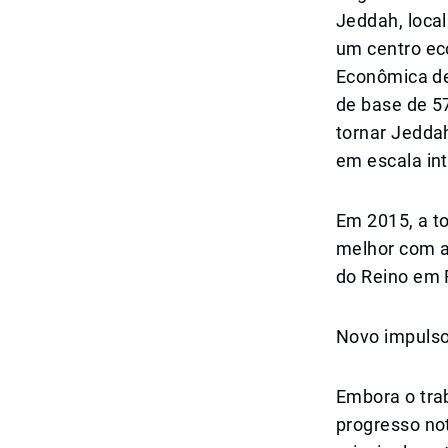
Jeddah, loca
um centro ec
Econômica de
de base de 57
tornar Jedda
em escala int
Em 2015, a t
melhor com a
do Reino em 
Novo impulso
Embora o tra
progresso not