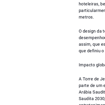
hoteleiras, 
particularmen
metros.
O design da t
desempenhou 
assim, que e
que definiu o
Impacto glob
A Torre de J
parte de um e
Arábia Saudit
Saudita 2030,