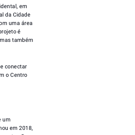
idental, em
al da Cidade
com uma área
rojeto é
e, mas também
e conectar
om o Centro
e um
gnou em 2018,