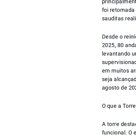
principalment
foi retomada 
sauditas real
Desde o reiní
2025, 80 anda
levantando um
supervisiona
em muitos ar
seja alcançad
agosto de 20
O que a Torr
A torre dest
funcional. O 