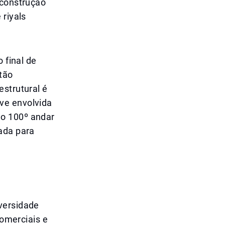
 construção
 riyals
 final de
tão
estrutural é
ve envolvida
 o 100º andar
ada para
versidade
comerciais e