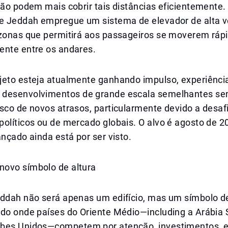
não podem mais cobrir tais distâncias eficientemente.
de Jeddah empregue um sistema de elevador de alta v
 zonas que permitirá aos passageiros se moverem ráp
ente entre os andares.
jeto esteja atualmente ganhando impulso, experiênc
 desenvolvimentos de grande escala semelhantes s
sco de novos atrasos, particularmente devido a desaf
olíticos ou de mercado globais. O alvo é agosto de 2
ançado ainda está por ser visto.
ovo símbolo de altura
eddah não será apenas um edifício, mas um símbolo 
odo onde países do Oriente Médio—including a Arábia 
bes Unidos—competem por atenção, investimentos, 