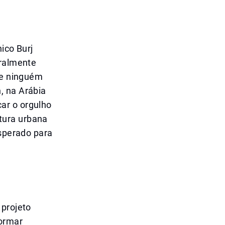
ico Burj
eralmente
que ninguém
, na Arábia
ar o orgulho
tura urbana
esperado para
 projeto
formar