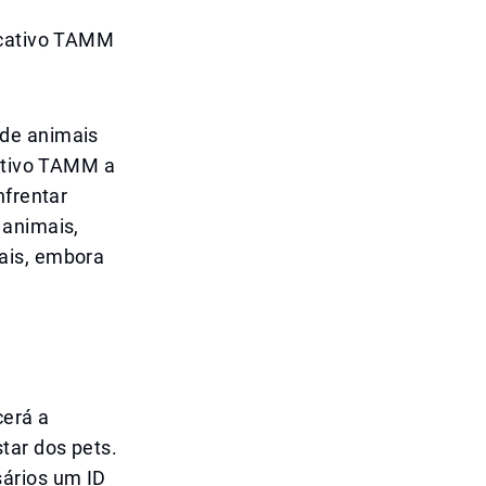
licativo TAMM
 de animais
cativo TAMM a
nfrentar
 animais,
ais, embora
cerá a
tar dos pets.
sários um ID