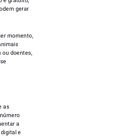
 é gratuito,
podem gerar
quer momento,
 animais
s ou doentes,
 se
e as
r número
mentar a
igital e