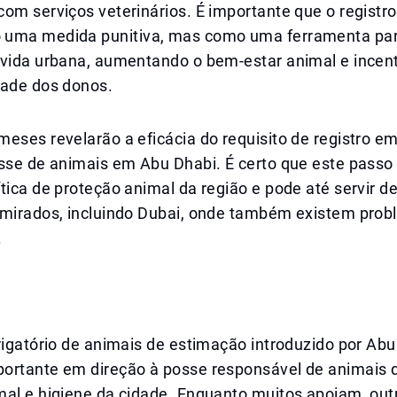
om serviços veterinários. É importante que o registr
uma medida punitiva, mas como uma ferramenta par
 vida urbana, aumentando o bem-estar animal e incen
dade dos donos.
eses revelarão a eficácia do requisito de registro e
osse de animais em Abu Dhabi. É certo que este passo
tica de proteção animal da região e pode até servir 
emirados, incluindo Dubai, onde também existem pro
.
rigatório de animais de estimação introduzido por Ab
ortante em direção à posse responsável de animais 
mal e higiene da cidade. Enquanto muitos apoiam, out