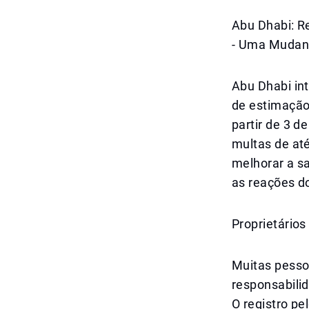
Abu Dhabi: R
- Uma Mudan
Abu Dhabi in
de estimação,
partir de 3 d
multas de at
melhorar a s
as reações d
Proprietário
Muitas pesso
responsabilid
O registro p