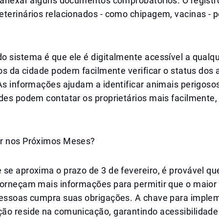
 anexar alguns documentos comprobatórios. O registro
eterinários relacionados - como chipagem, vacinas - 
o sistema é que ele é digitalmente acessível a qual
ios da cidade podem facilmente verificar o status dos
As informações ajudam a identificar animais perigoso
des podem contatar os proprietários mais facilmente,
r nos Próximos Meses?
se aproxima o prazo de 3 de fevereiro, é provável qu
forneçam mais informações para permitir que o maio
pessoas cumpra suas obrigações. A chave para imple
o reside na comunicação, garantindo acessibilidade d