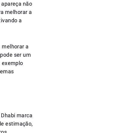
o apareça não
a melhorar a
tivando a
m melhorar a
 pode ser um
de exemplo
blemas
u Dhabi marca
de estimação,
ros