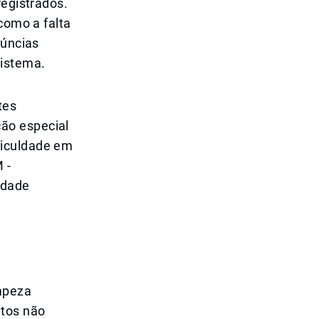
registrados.
como a falta
núncias
sistema.
tes
ão especial
ficuldade em
 -
idade
impeza
tos não