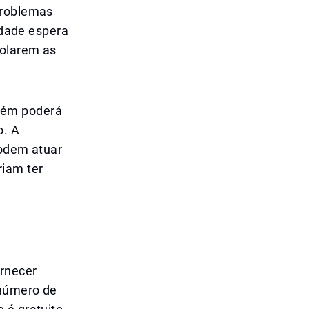
problemas
cidade espera
iolarem as
bém poderá
o. A
podem atuar
riam ter
ornecer
 número de