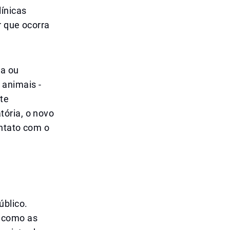
ínicas
r que ocorra
ua ou
 animais -
te
tória, o novo
ontato com o
úblico.
m como as