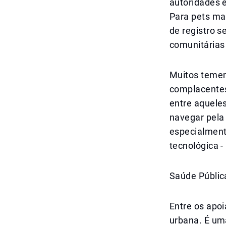
autoridades e
Para pets man
de registro s
comunitárias
Muitos temem
complacentes
entre aquele
navegar pela
especialment
tecnológica -
Saúde Públic
Entre os apo
urbana. É um