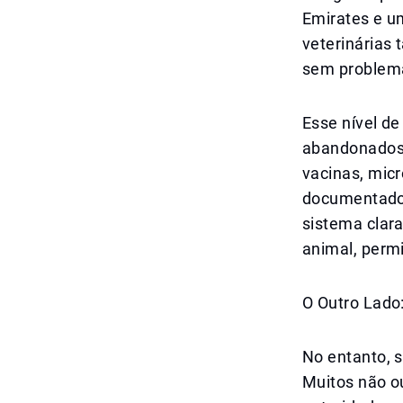
Emirates e u
veterinárias 
sem problem
Esse nível de
abandonados 
vacinas, micr
documentado.
sistema clar
animal, perm
O Outro Lado
No entanto, 
Muitos não o