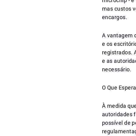
microchip - e
mas custos v
encargos.
A vantagem d
e os escritór
registrados. 
e as autorida
necessário.
O Que Espera
À medida que 
autoridades 
possível de 
regulamentaçã