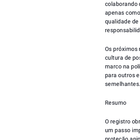
colaborando c
apenas como 
qualidade de
responsabili
Os próximos m
cultura de p
marco na polí
para outros 
semelhantes
Resumo
O registro ob
um passo imp
proteção ani