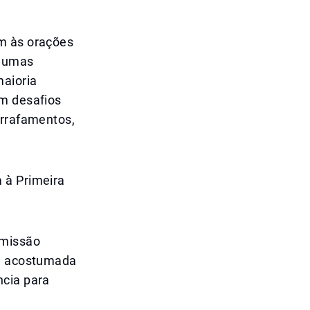
em às orações
lgumas
maioria
am desafios
arrafamentos,
 à Primeira
dmissão
te acostumada
ncia para