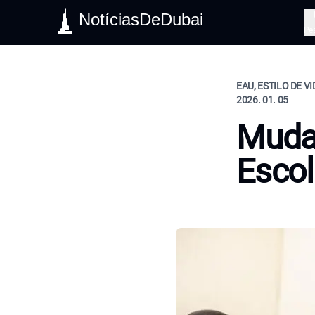
NotíciasDeDubai
Pe
EAU, ESTILO DE V
2026. 01. 05
Mudan
Esco