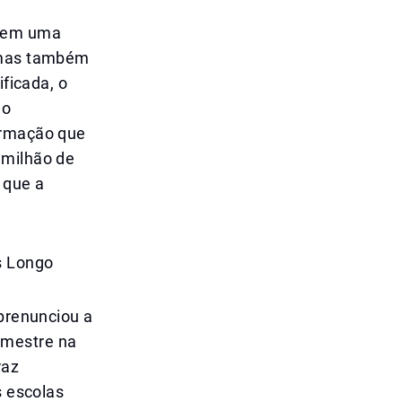
o em uma
, mas também
ificada, o
ão
ormação que
 milhão de
 que a
s Longo
 prenunciou a
emestre na
raz
s escolas