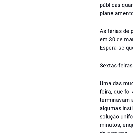
públicas quan
planejamento
As férias de
em 30 de març
Espera-se que
Sextas-feira
Uma das muda
feira, que fo
terminavam a
algumas insti
solução unif
minutos, enqu