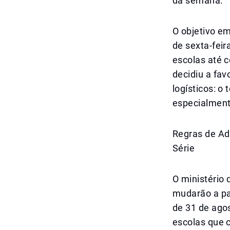
da semana.
O objetivo e
de sexta-fei
escolas até c
decidiu a fa
logísticos: o
especialment
Regras de Ad
Série
O ministério
mudarão a pa
de 31 de ago
escolas que