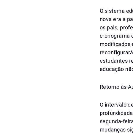
O sistema ed
nova era a p
os pais, prof
cronograma de
modificados 
reconfigurar
estudantes re
educação não
Retorno às A
O intervalo d
profundidade
segunda-feira
mudanças sign