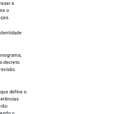
rasar a
te o
nças.
Identidade
ronograma,
o decreto
revisão
 que define o
petências
erão
tendo o