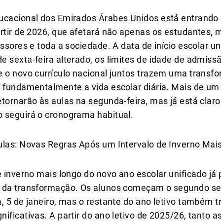
ucacional dos Emirados Árabes Unidos está entrand
artir de 2026, que afetará não apenas os estudantes
essores e toda a sociedade. A data de início escolar un
 sexta-feira alterado, os limites de idade de admiss
e o novo currículo nacional juntos trazem uma transf
á fundamentalmente a vida escolar diária. Mais de um
tornarão às aulas na segunda-feira, mas já está claro
 seguirá o cronograma habitual.
ulas: Novas Regras Após um Intervalo de Inverno Mai
e inverno mais longo do novo ano escolar unificado já
 da transformação. Os alunos começam o segundo s
, 5 de janeiro, mas o restante do ano letivo também t
ificativas. A partir do ano letivo de 2025/26, tanto a