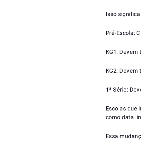
Isso significa
Pré-Escola: 
KG1: Devem t
KG2: Devem t
1ª Série: De
Escolas que 
como data lim
Essa mudança