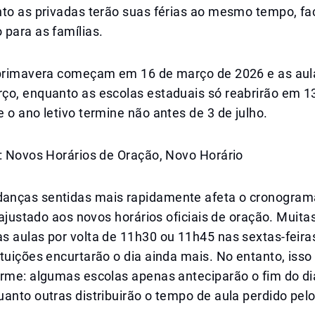
to as privadas terão suas férias ao mesmo tempo, fac
 para as famílias.
 primavera começam em 16 de março de 2026 e as au
o, enquanto as escolas estaduais só reabrirão em 13 
 o ano letivo termine não antes de 3 de julho.
s: Novos Horários de Oração, Novo Horário
nças sentidas mais rapidamente afeta o cronograma
i ajustado aos novos horários oficiais de oração. Muita
s aulas por volta de 11h30 ou 11h45 nas sextas-feira
tuições encurtarão o dia ainda mais. No entanto, iss
orme: algumas escolas apenas anteciparão o fim do d
anto outras distribuirão o tempo de aula perdido pelo