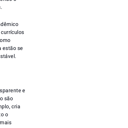
.
cadêmico
 currículos
—como
a estão se
stável.
sparente e
zo são
plo, cria
to o
 mais