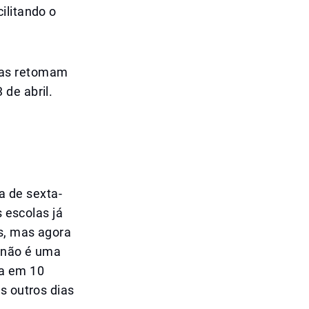
ilitando o
las retomam
de abril.
 de sexta-
s escolas já
s, mas agora
o não é uma
ia em 10
s outros dias