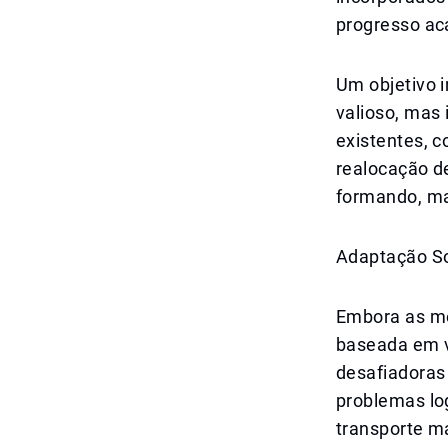
progresso ac
Um objetivo 
valioso, mas 
existentes, 
realocação d
formando, mas
Adaptação Soc
Embora as me
baseada em v
desafiadoras 
problemas log
transporte m