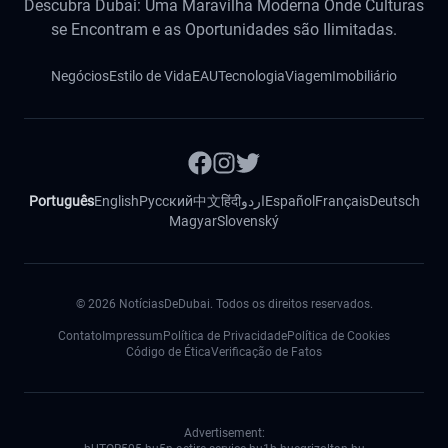
Descubra Dubai: Uma Maravilha Moderna Onde Culturas
se Encontram e as Oportunidades são Ilimitadas.
Negócios
Estilo de Vida
EAU
Tecnologia
Viagem
Imobiliário
Português
English
Русский
中文
हिंदी
اردو
Español
Français
Deutsch
Magyar
Slovenský
©
2026
NotíciasDeDubai. Todos os direitos reservados.
Contato
Impressum
Política de Privacidade
Política de Cookies
Código de Ética
Verificação de Fatos
Advertisement: