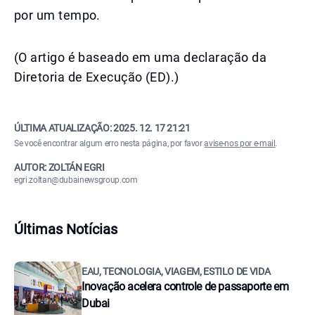
por um tempo.
(O artigo é baseado em uma declaração da
Diretoria de Execução (ED).)
ÚLTIMA ATUALIZAÇÃO:
2025. 12. 17 21:21
Se você encontrar algum erro nesta página, por favor
avise-nos por e-mail
.
AUTOR: ZOLTÁN EGRI
egri.zoltan@dubainewsgroup.com
Últimas Notícias
EAU, TECNOLOGIA, VIAGEM, ESTILO DE VIDA
Inovação acelera controle de passaporte em
Dubai