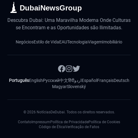
DubaiNewsGroup
Descubra Dubai: Uma Maravilha Moderna Onde Culturas
se Encontram e as Oportunidades são Ilimitadas.
Negócios
Estilo de Vida
EAU
Tecnologia
Viagem
Imobiliário
Português
English
Русский
中文
हिंदी
اردو
Español
Français
Deutsch
Magyar
Slovenský
©
2026
NotíciasDeDubai. Todos os direitos reservados.
Contato
Impressum
Política de Privacidade
Política de Cookies
Código de Ética
Verificação de Fatos