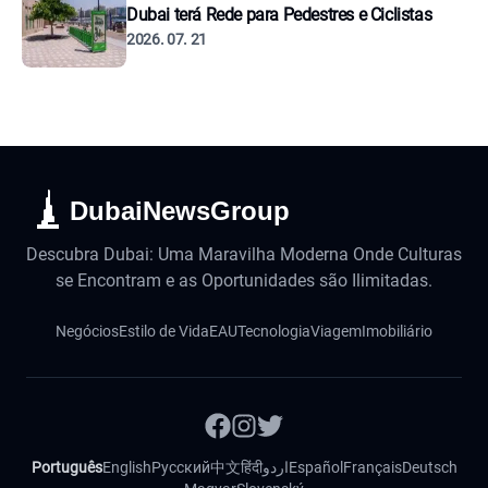
Dubai terá Rede para Pedestres e Ciclistas
2026. 07. 21
DubaiNewsGroup
Descubra Dubai: Uma Maravilha Moderna Onde Culturas
se Encontram e as Oportunidades são Ilimitadas.
Negócios
Estilo de Vida
EAU
Tecnologia
Viagem
Imobiliário
Português
English
Русский
中文
हिंदी
اردو
Español
Français
Deutsch