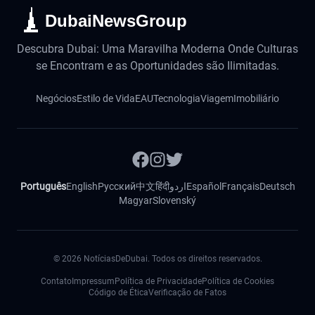
DubaiNewsGroup
Descubra Dubai: Uma Maravilha Moderna Onde Culturas
se Encontram e as Oportunidades são Ilimitadas.
Negócios
Estilo de Vida
EAU
Tecnologia
Viagem
Imobiliário
Português
English
Русский
中文
हिंदी
اردو
Español
Français
Deutsch
Magyar
Slovenský
©
2026
NotíciasDeDubai. Todos os direitos reservados.
Contato
Impressum
Política de Privacidade
Política de Cookies
Código de Ética
Verificação de Fatos