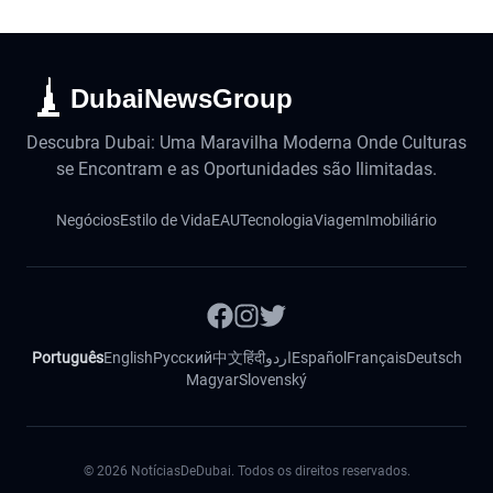
DubaiNewsGroup
Descubra Dubai: Uma Maravilha Moderna Onde Culturas
se Encontram e as Oportunidades são Ilimitadas.
Negócios
Estilo de Vida
EAU
Tecnologia
Viagem
Imobiliário
Português
English
Русский
中文
हिंदी
اردو
Español
Français
Deutsch
Magyar
Slovenský
©
2026
NotíciasDeDubai. Todos os direitos reservados.