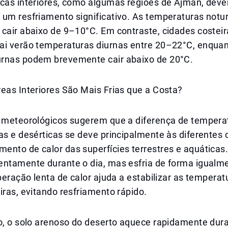
icas interiores, como algumas regiões de Ajman, dev
 um resfriamento significativo. As temperaturas notu
 cair abaixo de 9–10°C. Em contraste, cidades coste
ai verão temperaturas diurnas entre 20–22°C, enquan
rnas podem brevemente cair abaixo de 20°C.
eas Interiores São Mais Frias que a Costa?
s meteorológicos sugerem que a diferença de tempera
as e desérticas se deve principalmente às diferentes
ento de calor das superfícies terrestres e aquáticas
entamente durante o dia, mas esfria de forma igualme
iberação lenta de calor ajuda a estabilizar as tempera
iras, evitando resfriamento rápido.
o, o solo arenoso do deserto aquece rapidamente dura