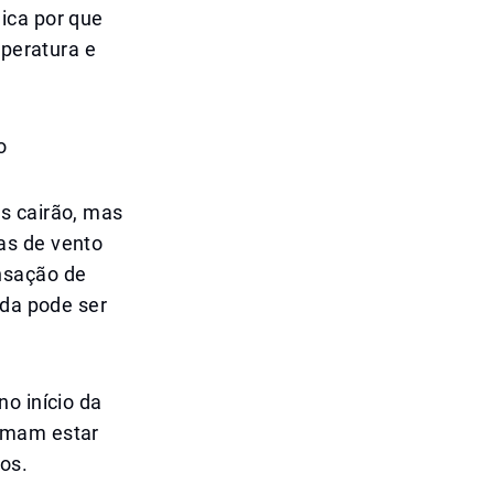
ica por que
mperatura e
o
s cairão, mas
as de vento
nsação de
ida pode ser
o início da
tumam estar
os.