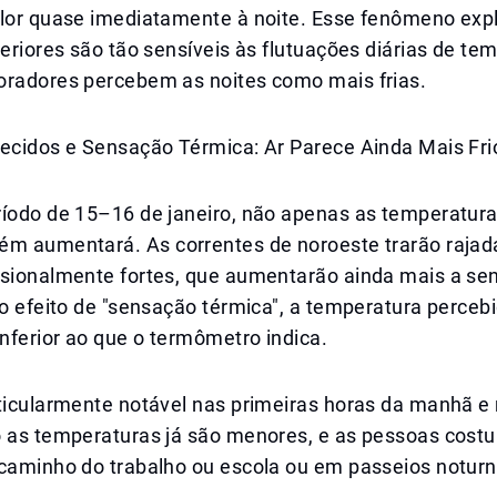
alor quase imediatamente à noite. Esse fenômeno expl
teriores são tão sensíveis às flutuações diárias de te
oradores percebem as noites como mais frias.
lecidos e Sensação Térmica: Ar Parece Ainda Mais Fri
ríodo de 15–16 de janeiro, não apenas as temperatura
ém aumentará. As correntes de noroeste trarão rajad
asionalmente fortes, que aumentarão ainda mais a se
ao efeito de "sensação térmica", a temperatura perceb
inferior ao que o termômetro indica.
ticularmente notável nas primeiras horas da manhã e n
o as temperaturas já são menores, e as pessoas cos
 caminho do trabalho ou escola ou em passeios noturn