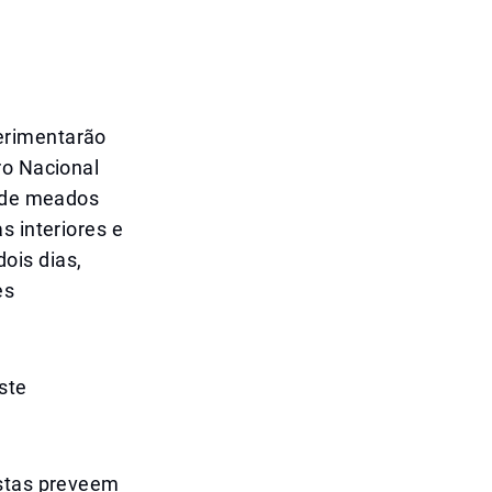
erimentarão
ro Nacional
r de meados
s interiores e
ois dias,
es
ste
istas preveem