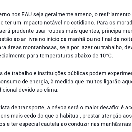
erno nos EAU seja geralmente ameno, o resfriamento
e ter um impacto notável no cotidiano. Para os morad
 será prudente usar roupas mais quentes, principalme
stão ao ar livre no início da manhã ou no final da noi
ara áreas montanhosas, seja por lazer ou trabalho, d
ecialmente para temperaturas abaixo de 10°C.
is de trabalho e instituições públicas podem experim
onsumo de energia, à medida que muitos ligarão aq
icional devido ao clima.
ista de transporte, a névoa será o maior desafio: é a
agens mais cedo do que o habitual, prestar atenção aos
os e ter especial cautela ao conduzir nas manhãs nas