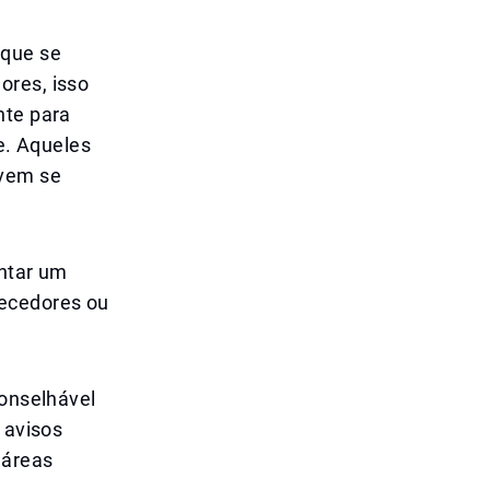
 que se
ores, isso
nte para
te. Aqueles
evem se
entar um
uecedores ou
conselhável
 avisos
 áreas