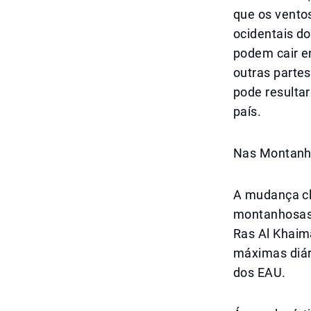
que os ventos
ocidentais do
podem cair en
outras parte
pode resulta
país.
Nas Montanha
A mudança cl
montanhosas 
Ras Al Khaim
máximas diár
dos EAU.