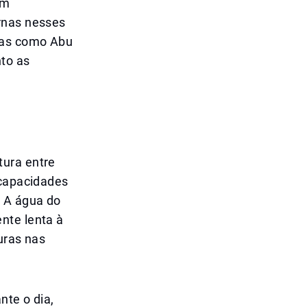
em
rnas nesses
iras como Abu
to as
tura entre
 capacidades
. A água do
nte lenta à
turas nas
nte o dia,