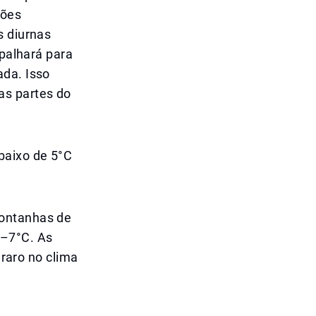
iões
s diurnas
spalhará para
ada. Isso
as partes do
baixo de 5°C
montanhas de
5–7°C. As
aro no clima