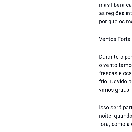
mas libera c
as regiões in
por que os m
Ventos Forta
Durante o pe
o vento tamb
frescas e oc
frio. Devido 
vários graus 
Isso será par
noite, quand
fora, como a