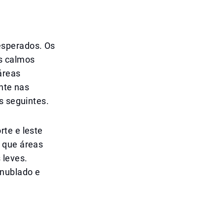
esperados. Os
is calmos
áreas
ente nas
s seguintes.
rte e leste
 que áreas
 leves.
nublado e