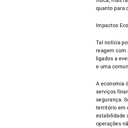
física, mas 
quanto para o
Impactos Eco
Tal notícia p
reagem com s
ligados a eve
e uma comunic
A economia de
serviços fina
segurança. S
território e
estabilidade 
operações nã