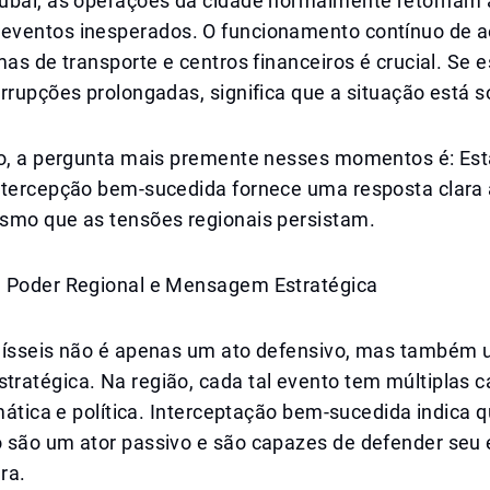
ubai, as operações da cidade normalmente retornam 
ventos inesperados. O funcionamento contínuo de a
mas de transporte e centros financeiros é crucial. Se 
rrupções prolongadas, significa que a situação está s
co, a pergunta mais premente nesses momentos é: Es
ntercepção bem-sucedida fornece uma resposta clara 
smo que as tensões regionais persistam.
 Poder Regional e Mensagem Estratégica
mísseis não é apenas um ato defensivo, mas também
ratégica. Na região, cada tal evento tem múltiplas 
omática e política. Interceptação bem-sucedida indica 
 são um ator passivo e são capazes de defender seu
ra.