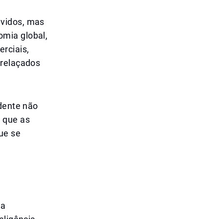
lvidos, mas
mia global,
rciais,
trelaçados
idente não
 que as
ue se
 a