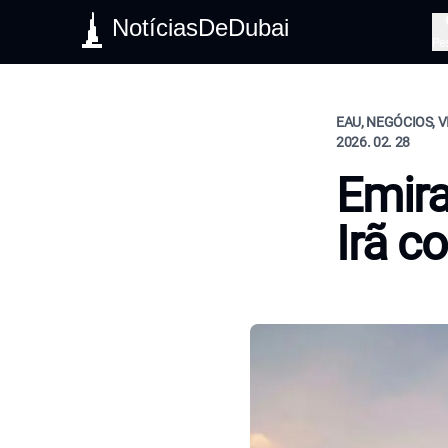
NotíciasDeDubai
Pe
EAU, NEGÓCIOS, V
2026. 02. 28
Emira
Irã c