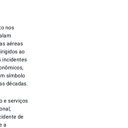
xo nos
balam
sas aéreas
rigidos ao
s incidentes
onômicos,
 um símbolo
mas décadas.
o e serviços
onal,
cidente de
e a