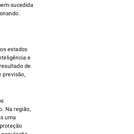
 bem-sucedida
ionando.
dos estados
nteligência e
resultado de
 previsão,
os
. Na região,
as uma
 proteção