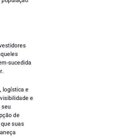
a população
vestidores
aqueles
bem-sucedida
r.
 logística e
visibilidade e
 seu
epção de
l que suas
maneça