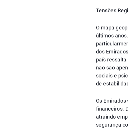
Tensões Regi
O mapa geopo
últimos anos
particularmen
dos Emirados
país ressalta
não são apen
sociais e ps
de estabilid
Os Emirados s
financeiros. 
atraindo empr
segurança co