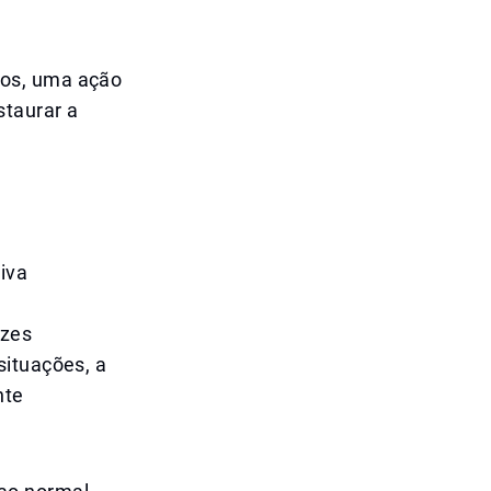
tos, uma ação
staurar a
iva
ezes
situações, a
nte