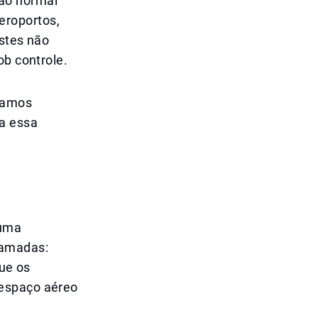
ao normal
eroportos,
estes não
ob controle.
tamos
a essa
 uma
camadas:
que os
 espaço aéreo