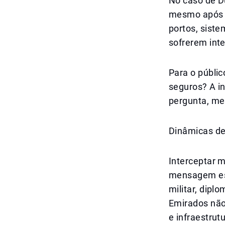
No caso de D
mesmo após e
portos, siste
sofrerem inte
Para o públi
seguros? A i
pergunta, me
Dinâmicas de
Interceptar 
mensagem est
militar, dipl
Emirados não
e infraestrutu