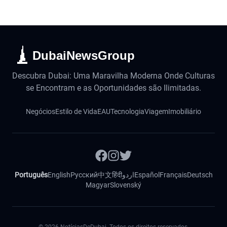
DubaiNewsGroup
Descubra Dubai: Uma Maravilha Moderna Onde Culturas
se Encontram e as Oportunidades são Ilimitadas.
Negócios
Estilo de Vida
EAU
Tecnologia
Viagem
Imobiliário
Português
English
Русский
中文
हिंदी
اردو
Español
Français
Deutsch
Magyar
Slovenský