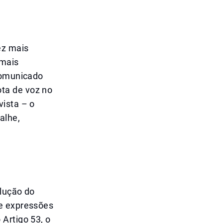
ez mais
 mais
 comunicado
ta de voz no
vista – o
alhe,
olução do
de expressões
Artigo 53, o