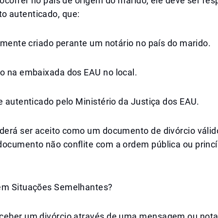
 ocorrer no país de origem do marido, ele deve ser re
 autenticado, que:
almente criado perante um notário no país do marido.
do na embaixada dos EAU no local.
e autenticado pelo Ministério da Justiça dos EAU.
oderá ser aceito como um documento de divórcio váli
documento não conflite com a ordem pública ou princí
em Situações Semelhantes?
ceber um divórcio através de uma mensagem ou nota