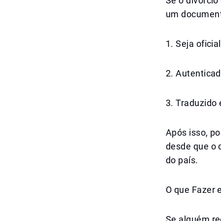
Se o divórcio
um documento
1. Seja ofici
2. Autentica
3. Traduzido 
Após isso, p
desde que o 
do país.
O que Fazer 
Se alguém re