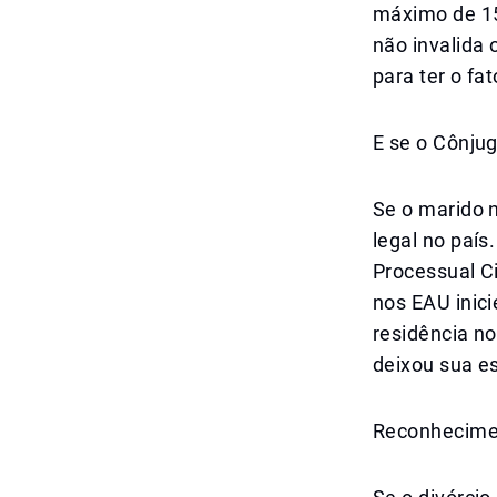
máximo de 15
não invalida 
para ter o fa
E se o Cônjug
Se o marido n
legal no país
Processual C
nos EAU inic
residência no
deixou sua es
Reconhecime