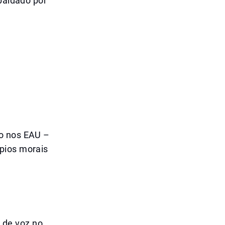
spaldado por
do nos EAU –
pios morais
 de voz no