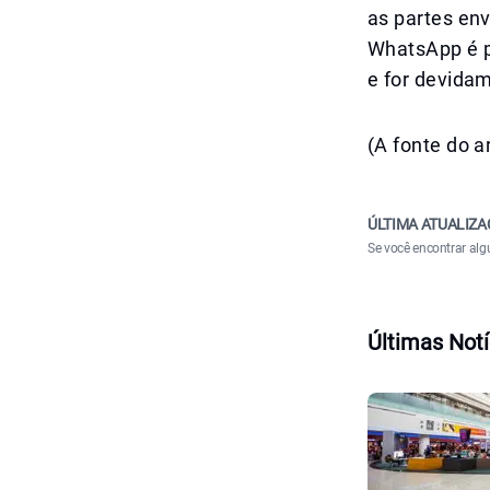
as partes en
WhatsApp é po
e for devida
(A fonte do a
ÚLTIMA ATUALIZA
Se você encontrar alg
Últimas Notí