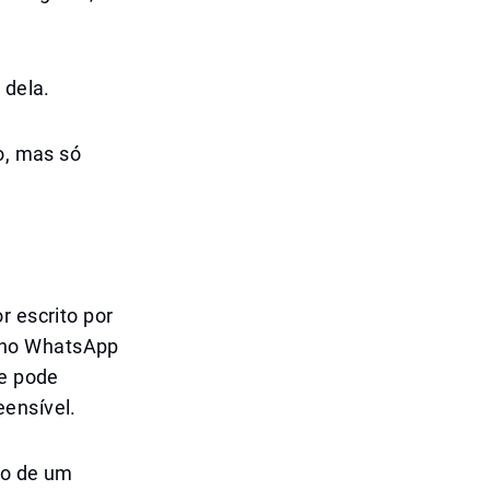
 dela.
o, mas só
r escrito por
 no WhatsApp
le pode
eensível.
ro de um