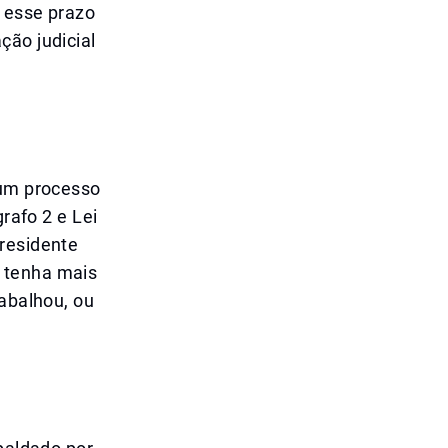
r esse prazo
ção judicial
 um processo
grafo 2 e Lei
 residente
 tenha mais
rabalhou, ou