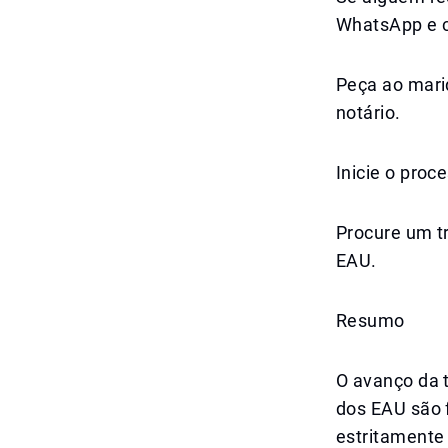
WhatsApp e c
Peça ao marid
notário.
Inicie o pro
Procure um t
EAU.
Resumo
O avanço da t
dos EAU são f
estritamente 