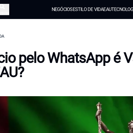
NEGÓCIOS
ESTILO DE VIDA
EAU
TECNOLOG
squisa
IDA
cio pelo WhatsApp é V
EAU?