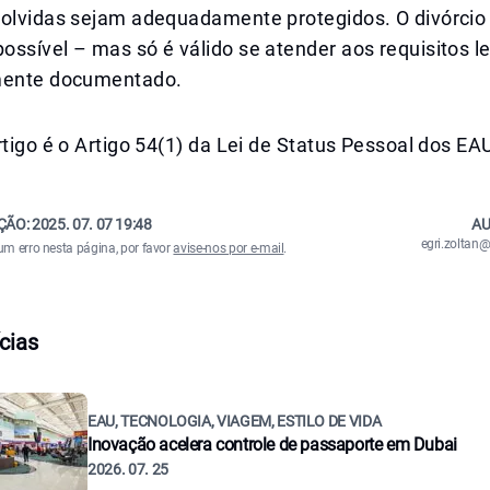
volvidas sejam adequadamente protegidos. O divórcio 
ssível – mas só é válido se atender aos requisitos l
mente documentado.
rtigo é o Artigo 54(1) da Lei de Status Pessoal dos EA
ÇÃO:
2025. 07. 07 19:48
AU
egri.zolta
um erro nesta página, por favor
avise-nos por e-mail
.
cias
EAU, TECNOLOGIA, VIAGEM, ESTILO DE VIDA
Inovação acelera controle de passaporte em Dubai
2026. 07. 25