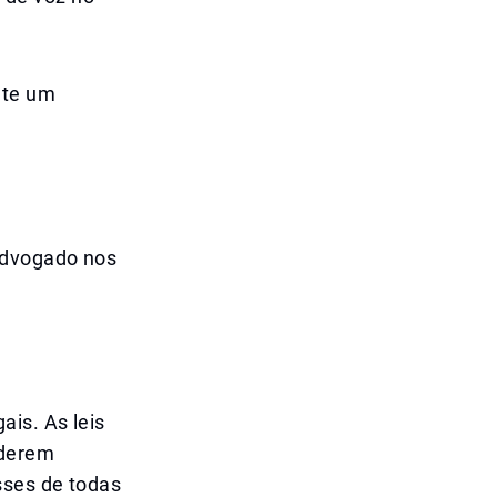
nte um
advogado nos
ais. As leis
aderem
sses de todas