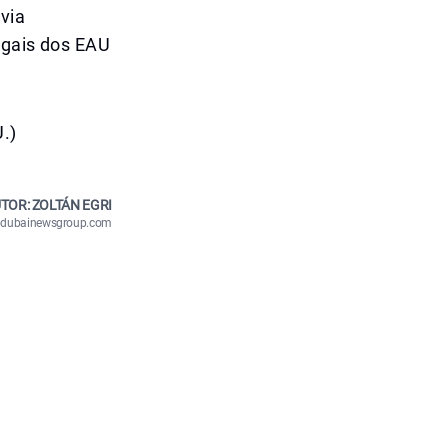
via
egais dos EAU
U.)
TOR: ZOLTÁN EGRI
n@dubainewsgroup.com