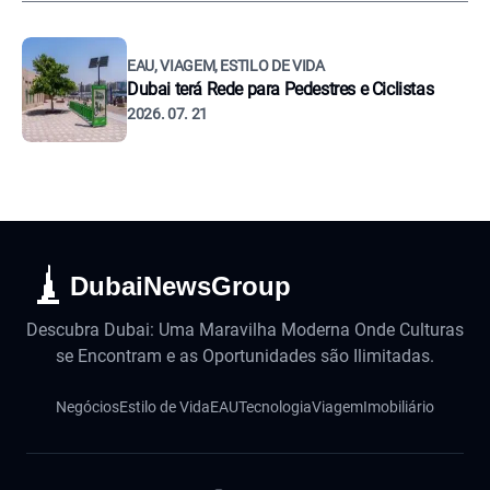
EAU, VIAGEM, ESTILO DE VIDA
Dubai terá Rede para Pedestres e Ciclistas
2026. 07. 21
DubaiNewsGroup
Descubra Dubai: Uma Maravilha Moderna Onde Culturas
se Encontram e as Oportunidades são Ilimitadas.
Negócios
Estilo de Vida
EAU
Tecnologia
Viagem
Imobiliário