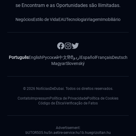
se Encontram e as Oportunidades são Ilimitadas.
Negócios
Estilo de Vida
EAU
Tecnologia
Viagem
Imobiliário
Português
English
Русский
中文
हिंदी
اردو
Español
Français
Deutsch
Magyar
Slovenský
©
2026
NotíciasDeDubai. Todos os direitos reservados.
Contato
Impressum
Política de Privacidade
Política de Cookies
Código de Ética
Verificação de Fatos
Advertisement:
bUTOR5
05.hu
5n.ae
tire-service.hu
1b.hu
egrizoltan.hu