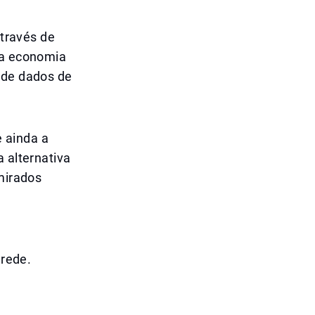
através de
da economia
 de dados de
 ainda a
a alternativa
Emirados
 rede.