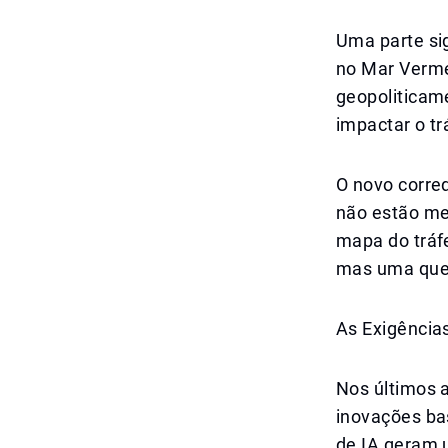
Uma parte sig
no Mar Verme
geopoliticame
impactar o tr
O novo corred
não estão me
mapa do tráfe
mas uma ques
As Exigências
Nos últimos 
inovações ba
de IA geram 