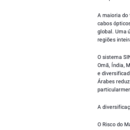
A maioria do 
cabos ópticos
global. Uma ú
regiões inteir
O sistema SI
Omã, Índia, M
e diversifica
Árabes reduz
particularme
A diversifica
O Risco do M