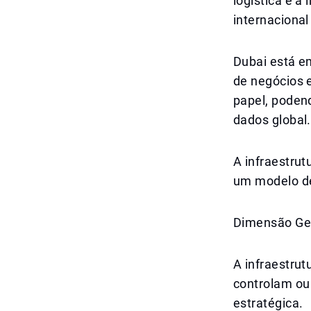
logística e a
internacional
Dubai está em
de negócios 
papel, poden
dados global.
A infraestrut
um modelo de
Dimensão Geo
A infraestrut
controlam ou
estratégica.