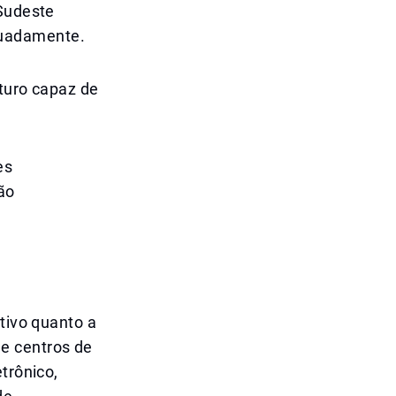
 Sudeste
tuadamente.
uturo capaz de
es
ão
ativo quanto a
e centros de
trônico,