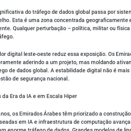
nificativa do tráfego de dados global passa por sist
lho. Esta é uma zona concentrada geograficamente e
nte. Qualquer perturbação – política, militar ou físic
áfego.
or digital leste-oeste reduz essa exposição. Os Emir
ramente aderindo a um projeto, mas moldando ativa
go de dados global. A estabilidade digital não é mai
tão de segurança nacional.
 da Era da IA e em Escala Hiper
anos, os Emirados Árabes têm priorizado a construção
seadas em IA e infraestrutura de computação avança
um enorme tráfego de dados. Grandes modelos de li