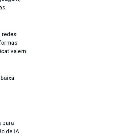
as
 redes
aformas
icativa em
 baixa
a para
ão de IA