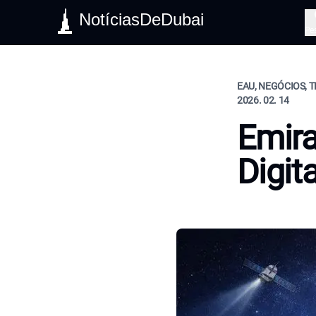
NotíciasDeDubai
Pe
EAU, NEGÓCIOS, 
2026. 02. 14
Emir
Digit