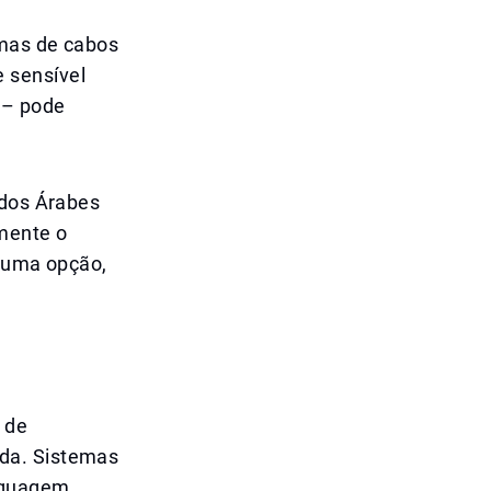
emas de cabos
 sensível
a – pode
ados Árabes
mente o
s uma opção,
 de
da. Sistemas
nguagem,