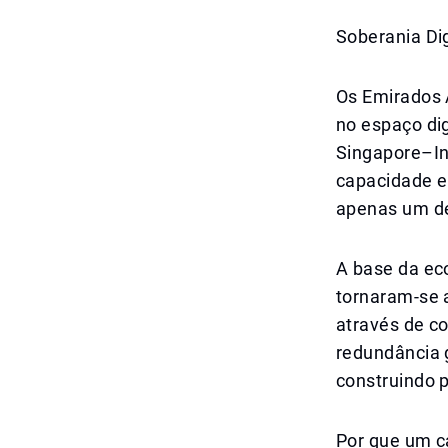
Soberania Di
Os Emirados 
no espaço dig
Singapore–In
capacidade en
apenas um des
A base da ec
tornaram-se 
através de c
redundância 
construindo 
Por que um c