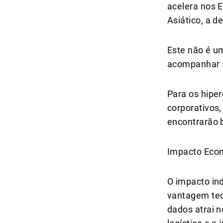
acelera nos E
Asiático, a 
Este não é um
acompanhar s
Para os hiper
corporativos
encontrarão b
Impacto Eco
O impacto ind
vantagem tec
dados atrai n