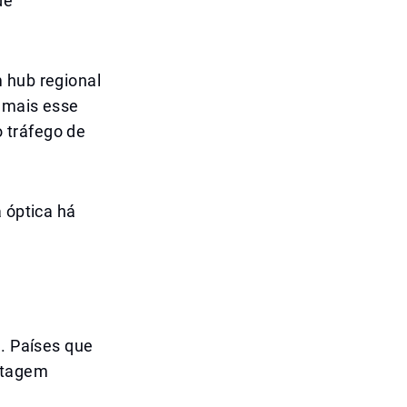
de
 hub regional
a mais esse
 tráfego de
a óptica há
a. Países que
ntagem