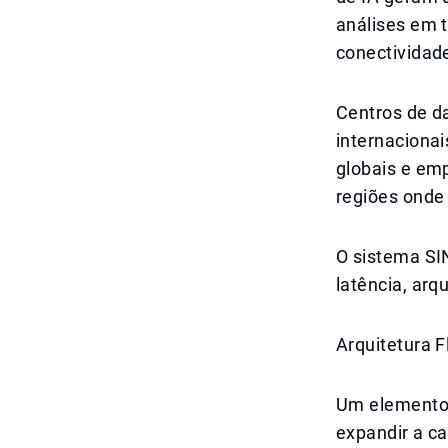
análises em t
conectividade
Centros de d
internaciona
globais e em
regiões onde 
O sistema SI
latência, arq
Arquitetura 
Um elemento c
expandir a c