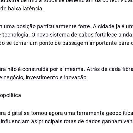
 indústria de mídia todos se beneficiam da conectivida
 de baixa latência.
 uma posição particularmente forte. A cidade já é um
e tecnologia. O novo sistema de cabos fortalece aind
do se tornar um ponto de passagem importante para o
ura não é construída por si mesma. Atrás de cada fibr
 negócio, investimento e inovação.
política
ura digital se tornou agora uma ferramenta geopolític
 influenciam as principais rotas de dados ganham va