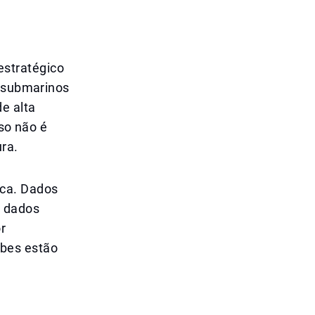
stratégico
s submarinos
e alta
sso não é
ra.
ica. Dados
r dados
r
bes estão