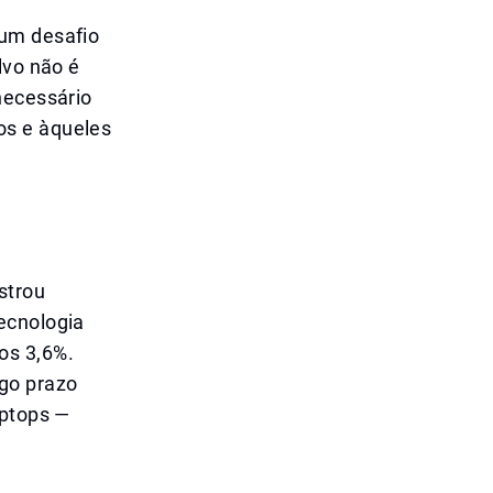
 um desafio
lvo não é
necessário
os e àqueles
strou
ecnologia
os 3,6%.
ngo prazo
aptops —