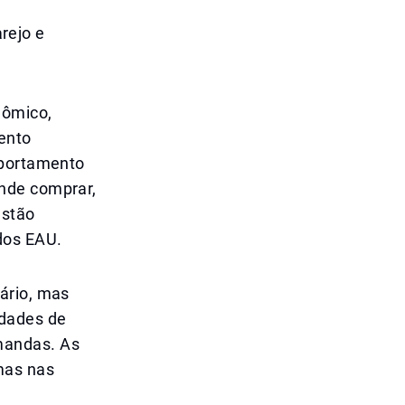
rejo e
nômico,
ento
mportamento
onde comprar,
estão
dos EAU.
ário, mas
idades de
mandas. As
mas nas