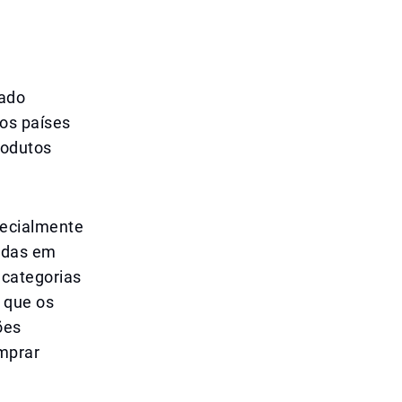
cado
os países
rodutos
pecialmente
eadas em
 categorias
 que os
ões
mprar