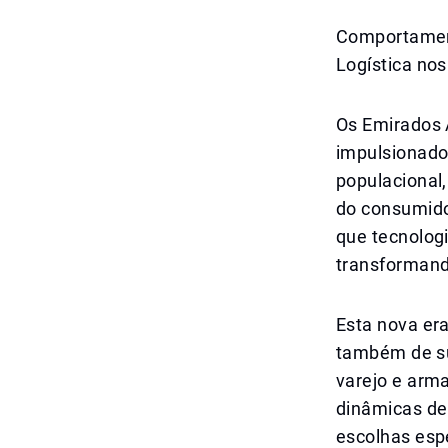
Comportament
Logística no
Os Emirados 
impulsionado
populacional
do consumido
que tecnolog
transformand
Esta nova er
também de su
varejo e arm
dinâmicas de
escolhas esp