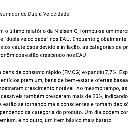
sumidor de Dupla Velocidade
m o último relatório da NielsenIQ, formou-se um mer
e "dupla velocidade" nos EAU. Enquanto globalmente 
tos cautelosos devido à inflação, as categorias de p
onômicos estão crescendo nos EAU.
 bens de consumo rápido (FMCG) expandiu 7,7%. Es
mentícios premium, bens de bem-estar e ofertas bas
mostraram crescimento notável. Ao mesmo tempo, as
acessíveis também cresceram mais de 20%, indicando
 estão se tornando mais conscientes e tomam decis
ependendo da categoria do produto. Um dia podem co
emium, e no outro, um item básico mais barato.