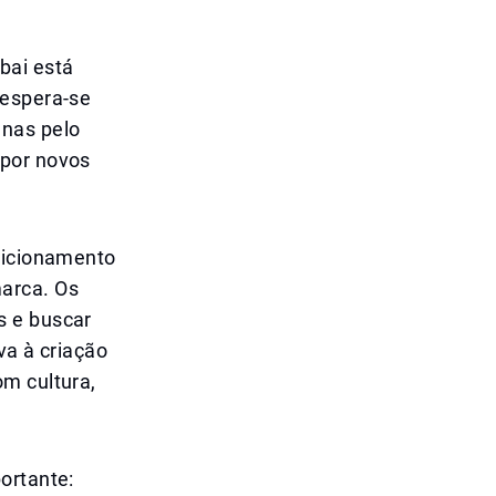
bai está
 espera-se
enas pelo
 por novos
osicionamento
arca. Os
s e buscar
va à criação
om cultura,
ortante: