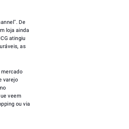
hannel". De
m loja ainda
CG atingiu
uráveis, as
o mercado
e varejo
omo
 que veem
opping ou via