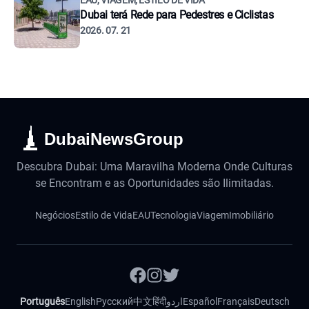
EAU, VIAGEM, ESTILO DE VIDA
Dubai terá Rede para Pedestres e Ciclistas
2026. 07. 21
DubaiNewsGroup
Descubra Dubai: Uma Maravilha Moderna Onde Culturas
se Encontram e as Oportunidades são Ilimitadas.
Negócios
Estilo de Vida
EAU
Tecnologia
Viagem
Imobiliário
Português
English
Русский
中文
हिंदी
اردو
Español
Français
Deutsch