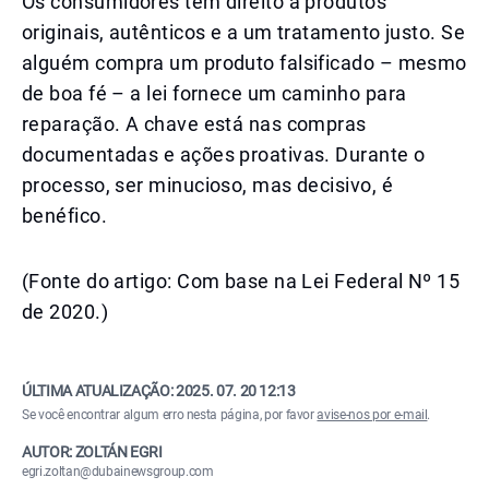
Os consumidores têm direito a produtos
originais, autênticos e a um tratamento justo. Se
alguém compra um produto falsificado – mesmo
de boa fé – a lei fornece um caminho para
reparação. A chave está nas compras
documentadas e ações proativas. Durante o
processo, ser minucioso, mas decisivo, é
benéfico.
(Fonte do artigo: Com base na Lei Federal Nº 15
de 2020.)
ÚLTIMA ATUALIZAÇÃO:
2025. 07. 20 12:13
Se você encontrar algum erro nesta página, por favor
avise-nos por e-mail
.
AUTOR: ZOLTÁN EGRI
egri.zoltan@dubainewsgroup.com