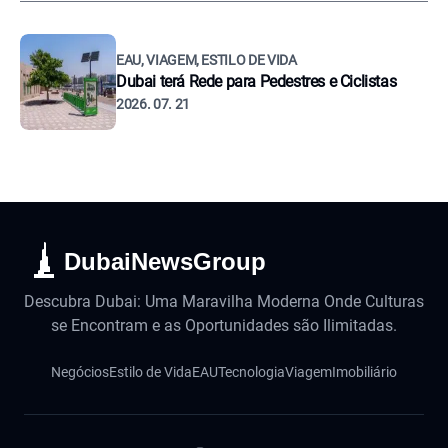
EAU, VIAGEM, ESTILO DE VIDA
Dubai terá Rede para Pedestres e Ciclistas
2026. 07. 21
DubaiNewsGroup
Descubra Dubai: Uma Maravilha Moderna Onde Culturas
se Encontram e as Oportunidades são Ilimitadas.
Negócios
Estilo de Vida
EAU
Tecnologia
Viagem
Imobiliário