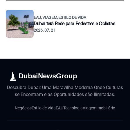
EAU, VIAGEM, ESTILO DE VIDA
Dubai terá Rede para Pedestres e Ciclistas
2026. 07. 21
DubaiNewsGroup
Descubra Dubai: Uma Maravilha Moderna Onde Culturas
se Encontram e as Oportunidades são Ilimitadas.
Negócios
Estilo de Vida
EAU
Tecnologia
Viagem
Imobiliário