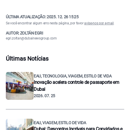
ÚLTIMA ATUALIZAÇÃO:
2025. 12. 26 15:25
Se você encontrar algum erro nesta página, por favor
avise-nos por e-mail
.
AUTOR: ZOLTÁN EGRI
egri.zoltan@dubainewsgroup.com
Últimas Notícias
EAU, TECNOLOGIA, VIAGEM, ESTILO DE VIDA
Inovação acelera controle de passaporte em
Dubai
2026. 07. 25
EAU, VIAGEM, ESTILO DE VIDA
Dubai: Descontos Incríveis para Convidados e