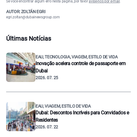
Se você encontrar algum erro nesta página, por favor
avise-nos por e-mail
.
AUTOR: ZOLTÁN EGRI
egri.zoltan@dubainewsgroup.com
Últimas Notícias
EAU, TECNOLOGIA, VIAGEM, ESTILO DE VIDA
Inovação acelera controle de passaporte em
Dubai
2026. 07. 25
EAU, VIAGEM, ESTILO DE VIDA
Dubai: Descontos Incríveis para Convidados e
Residentes
2026. 07. 22