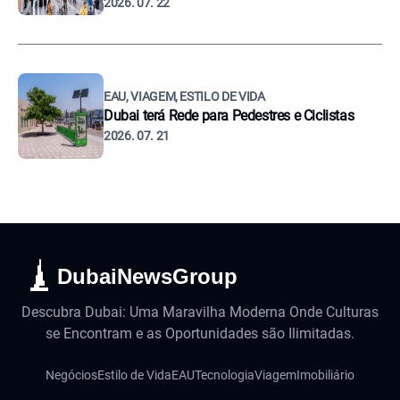
2026. 07. 22
EAU, VIAGEM, ESTILO DE VIDA
Dubai terá Rede para Pedestres e Ciclistas
2026. 07. 21
DubaiNewsGroup
Descubra Dubai: Uma Maravilha Moderna Onde Culturas
se Encontram e as Oportunidades são Ilimitadas.
Negócios
Estilo de Vida
EAU
Tecnologia
Viagem
Imobiliário