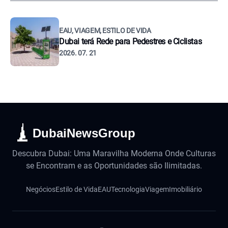
EAU, VIAGEM, ESTILO DE VIDA
Dubai terá Rede para Pedestres e Ciclistas
2026. 07. 21
DubaiNewsGroup
Descubra Dubai: Uma Maravilha Moderna Onde Culturas
se Encontram e as Oportunidades são Ilimitadas.
Negócios
Estilo de Vida
EAU
Tecnologia
Viagem
Imobiliário