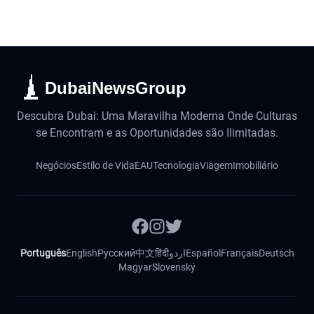
DubaiNewsGroup
Descubra Dubai: Uma Maravilha Moderna Onde Culturas
se Encontram e as Oportunidades são Ilimitadas.
Negócios
Estilo de Vida
EAU
Tecnologia
Viagem
Imobiliário
Português
English
Русский
中文
हिंदी
اردو
Español
Français
Deutsch
Magyar
Slovenský