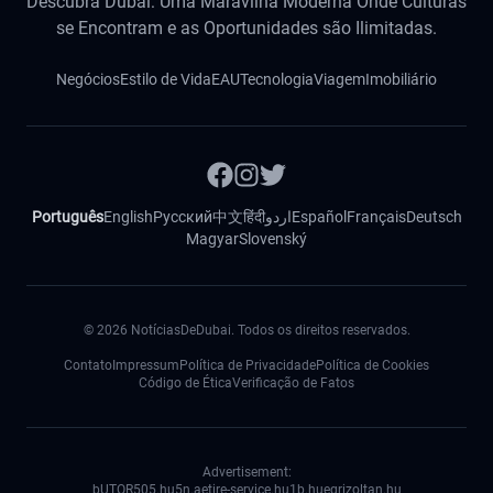
Descubra Dubai: Uma Maravilha Moderna Onde Culturas
se Encontram e as Oportunidades são Ilimitadas.
Negócios
Estilo de Vida
EAU
Tecnologia
Viagem
Imobiliário
Português
English
Русский
中文
हिंदी
اردو
Español
Français
Deutsch
Magyar
Slovenský
©
2026
NotíciasDeDubai. Todos os direitos reservados.
Contato
Impressum
Política de Privacidade
Política de Cookies
Código de Ética
Verificação de Fatos
Advertisement:
bUTOR5
05.hu
5n.ae
tire-service.hu
1b.hu
egrizoltan.hu