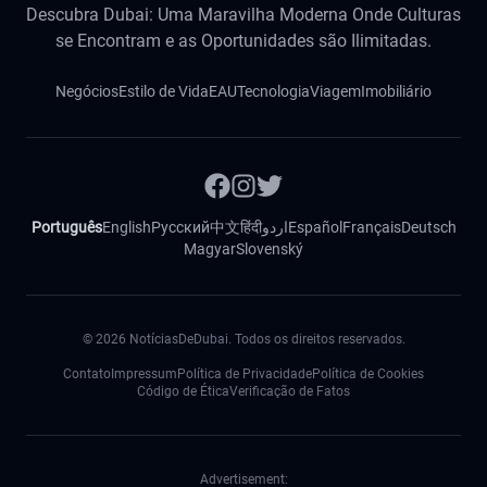
Descubra Dubai: Uma Maravilha Moderna Onde Culturas
se Encontram e as Oportunidades são Ilimitadas.
Negócios
Estilo de Vida
EAU
Tecnologia
Viagem
Imobiliário
Português
English
Русский
中文
हिंदी
اردو
Español
Français
Deutsch
Magyar
Slovenský
©
2026
NotíciasDeDubai. Todos os direitos reservados.
Contato
Impressum
Política de Privacidade
Política de Cookies
Código de Ética
Verificação de Fatos
Advertisement: