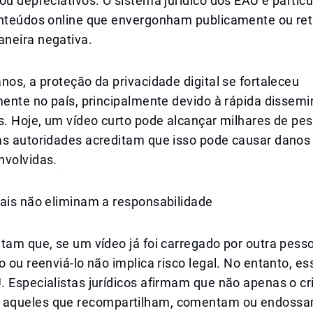
ou depreciativos. O sistema jurídico dos EAU é partic
onteúdos online que envergonham publicamente ou re
neira negativa.
nos, a proteção da privacidade digital se fortaleceu
mente no país, principalmente devido à rápida dissem
is. Hoje, um vídeo curto pode alcançar milhares de p
as autoridades acreditam que isso pode causar danos
nvolvidas.
iais não eliminam a responsabilidade
tam que, se um vídeo já foi carregado por outra pess
o ou reenviá-lo não implica risco legal. No entanto, es
 Especialistas jurídicos afirmam que não apenas o cri
aqueles que recompartilham, comentam ou endossa