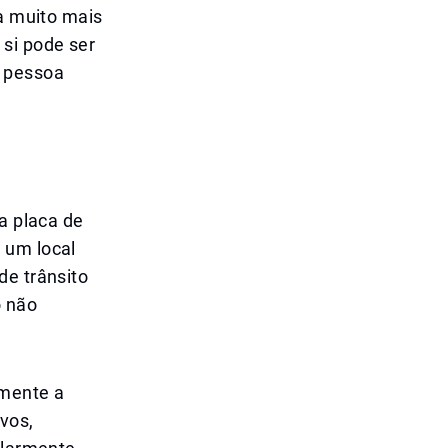
ma muito mais
 si pode ser
a pessoa
 a placa de
 um local
de trânsito
o não
lmente a
vos,