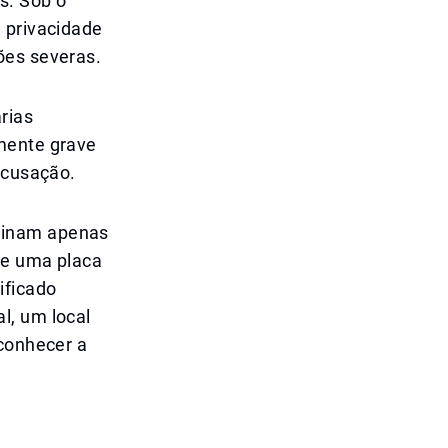
s. Sob o
 privacidade
ões severas.
rias
lmente grave
acusação.
minam apenas
se uma placa
ificado
l, um local
econhecer a