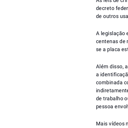
As leis de c
decreto feder
de outros us
A legislação 
centenas de 
se a placa es
Além disso, 
a identifica
combinada co
indiretament
de trabalho o
pessoa envol
Mais vídeos m