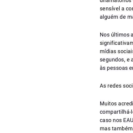
difamatórios 
sensível a c
alguém de ma
Nos últimos a
significativa
mídias socia
segundos, e 
às pessoas e
As redes soc
Muitos acredi
compartilhá-l
caso nos EAU.
mas também 