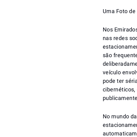
Uma Foto de 
Nos Emirados
nas redes soc
estacionamen
são frequente
deliberadame
veículo envol
pode ter sér
cibernéticos,
publicamente,
No mundo das
estacionament
automaticamen