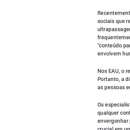
Recentemente
sociais que r
ultrapassage
frequentemen
"conteúdo pa
envolvem hum
Nos EAU, o re
Portanto, a 
as pessoas e
Os especiali
qualquer con
envergonhar 
crucial em um