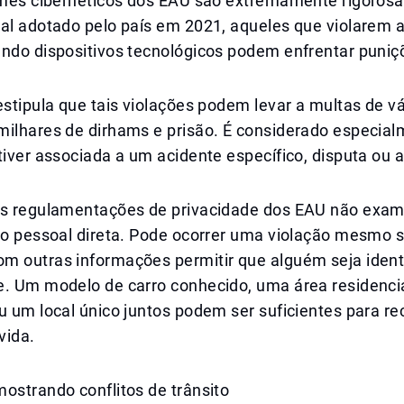
rimes cibernéticos dos EAU são extremamente rigorosa
al adotado pelo país em 2021, aqueles que violarem a
ando dispositivos tecnológicos podem enfrentar puniç
estipula que tais violações podem levar a multas de vá
milhares de dirhams e prisão. É considerado especia
tiver associada a um acidente específico, disputa ou 
as regulamentações de privacidade dos EAU não exa
ção pessoal direta. Pode ocorrer uma violação mesmo 
m outras informações permitir que alguém seja ident
e. Um modelo de carro conhecido, uma área residencia
u um local único juntos podem ser suficientes para r
vida.
ostrando conflitos de trânsito