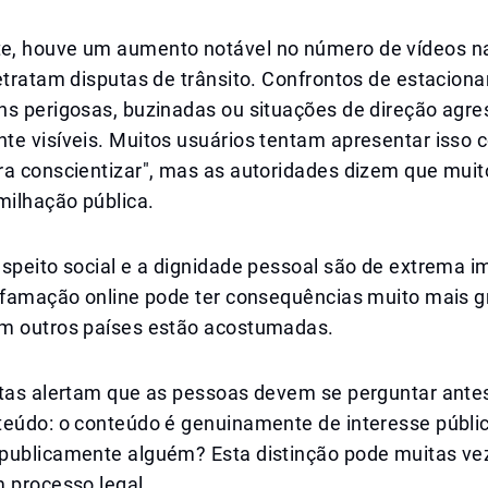
, houve um aumento notável no número de vídeos n
etratam disputas de trânsito. Confrontos de estacion
ns perigosas, buzinadas ou situações de direção agre
te visíveis. Muitos usuários tentam apresentar isso
ra conscientizar", mas as autoridades dizem que mui
ilhação pública.
speito social e a dignidade pessoal são de extrema i
difamação online pode ter consequências muito mais 
m outros países estão acostumadas.
stas alertam que as pessoas devem se perguntar antes
teúdo: o conteúdo é genuinamente de interesse públic
publicamente alguém? Esta distinção pode muitas ve
 processo legal.