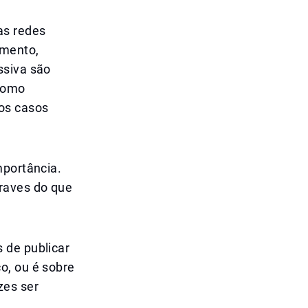
as redes
amento,
ssiva são
 como
tos casos
mportância.
graves do que
 de publicar
o, ou é sobre
zes ser