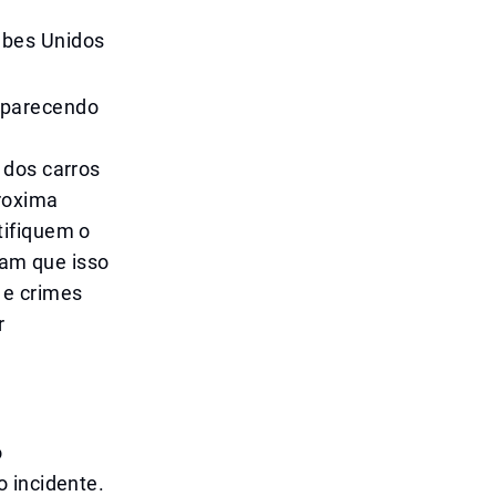
abes Unidos
aparecendo
 dos carros
proxima
tifiquem o
tam que isso
 e crimes
r
o
 incidente.