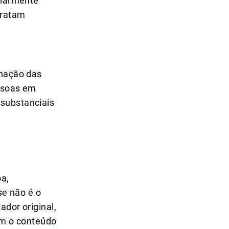
ularmente
tratam
inação das
essoas em
 substanciais
oa,
se não é o
ador original,
m o conteúdo