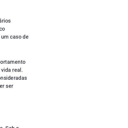
ários
ico
m um caso de
portamento
vida real.
onsideradas
er ser