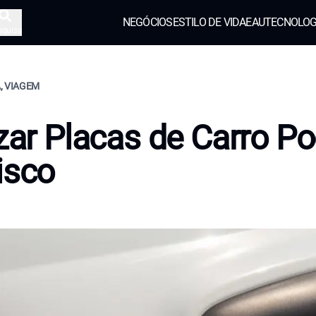
NEGÓCIOS
ESTILO DE VIDA
EAU
TECNOLOG
squisa
, VIAGEM
izar Placas de Carro P
isco