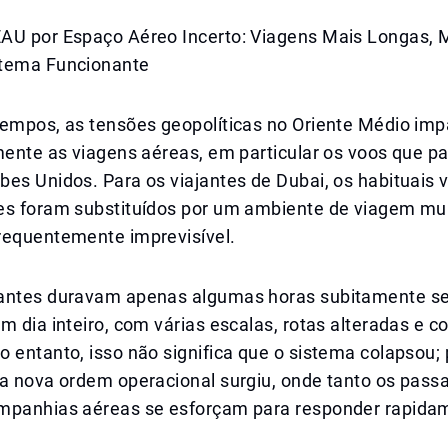
AU por Espaço Aéreo Incerto: Viagens Mais Longas, M
stema Funcionante
tempos, as tensões geopolíticas no Oriente Médio im
mente as viagens aéreas, em particular os voos que p
es Unidos. Para os viajantes de Dubai, os habituais 
es foram substituídos por um ambiente de viagem mu
requentemente imprevisível.
antes duravam apenas algumas horas subitamente s
m dia inteiro, com várias escalas, rotas alteradas e c
 entanto, isso não significa que o sistema colapsou; 
ma nova ordem operacional surgiu, onde tanto os pass
mpanhias aéreas se esforçam para responder rapida