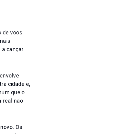
o de voos
 mais
a alcançar
 envolve
tra cidade e,
omum que o
 real não
 novo. Os