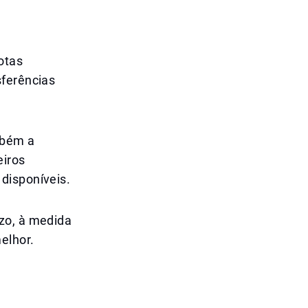
otas
sferências
mbém a
eiros
disponíveis.
zo, à medida
elhor.