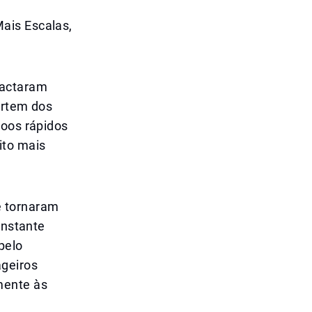
ais Escalas,
pactaram
artem dos
voos rápidos
ito mais
e tornaram
onstante
pelo
ageiros
mente às