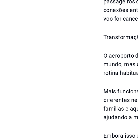
passageiros 
conexões entr
voo for cance
Transformaçã
O aeroporto 
mundo, mas o
rotina habit
Mais funcion
diferentes n
famílias e a
ajudando a ma
Embora isso 