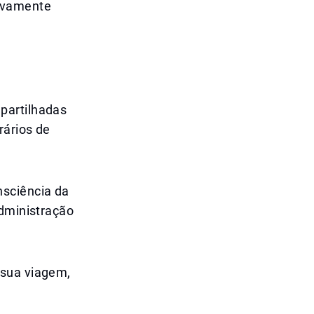
tivamente
partilhadas
rários de
sciência da
administração
 sua viagem,