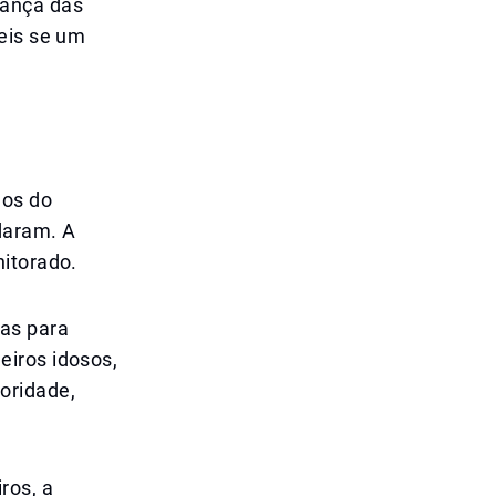
rança das
eis se um
dos do
daram. A
nitorado.
das para
eiros idosos,
oridade,
ros, a