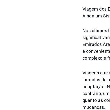
Viagem dos E
Ainda um Si
Nos últimos 
significativa
Emirados Árab
e convenient
complexo e f
Viagens que 
jornadas de u
adaptação. No
contrário, u
quanto as co
mudanças.