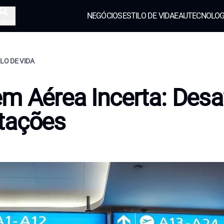
NEGÓCIOS
ESTILO DE VIDA
EAU
TECNOLOG
squisa
ILO DE VIDA
m Aérea Incerta: Desa
tações