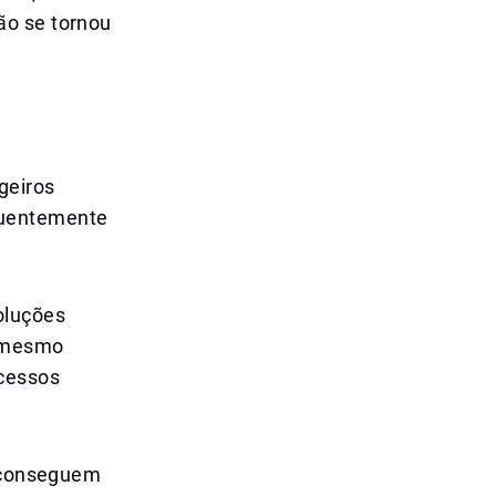
ão se tornou
geiros
quentemente
oluções
é mesmo
cessos
e conseguem