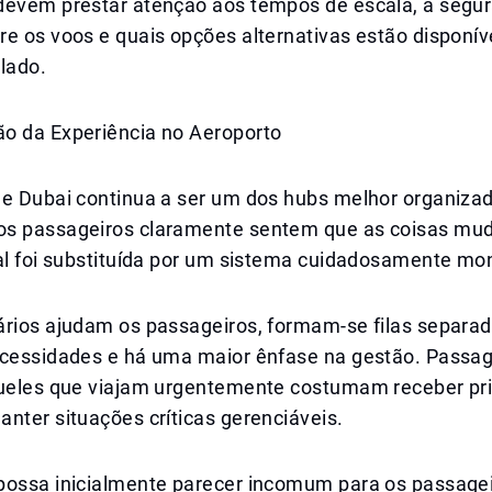
devem prestar atenção aos tempos de escala, à segu
e os voos e quais opções alternativas estão disponív
lado.
o da Experiência no Aeroporto
de Dubai continua a ser um dos hubs melhor organiza
s passageiros claramente sentem que as coisas mu
ual foi substituída por um sistema cuidadosamente mo
ários ajudam os passageiros, formam-se filas separa
ecessidades e há uma maior ênfase na gestão. Passag
queles que viajam urgentemente costumam receber pri
nter situações críticas gerenciáveis.
possa inicialmente parecer incomum para os passagei