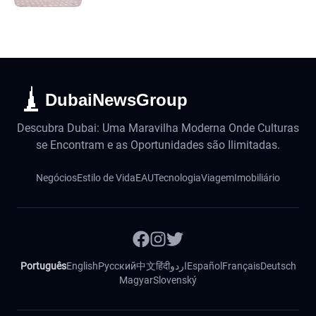
DubaiNewsGroup
Descubra Dubai: Uma Maravilha Moderna Onde Culturas
se Encontram e as Oportunidades são Ilimitadas.
Negócios
Estilo de Vida
EAU
Tecnologia
Viagem
Imobiliário
Português
English
Русский
中文
हिंदी
اردو
Español
Français
Deutsch
Magyar
Slovenský