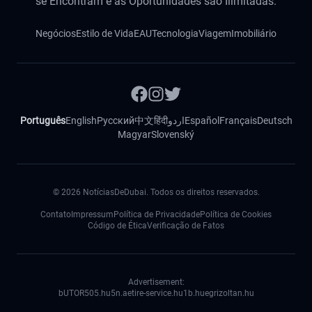
se Encontram e as Oportunidades são Ilimitadas.
Negócios
Estilo de Vida
EAU
Tecnologia
Viagem
Imobiliário
Português
English
Русский
中文
हिंदी
اردو
Español
Français
Deutsch
Magyar
Slovenský
©
2026
NotíciasDeDubai. Todos os direitos reservados.
Contato
Impressum
Política de Privacidade
Política de Cookies
Código de Ética
Verificação de Fatos
Advertisement:
bUTOR5
05.hu
5n.ae
tire-service.hu
1b.hu
egrizoltan.hu