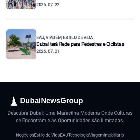
2026. 07. 22
EAU, VIAGEM, ESTILO DE VIDA
Dubai terá Rede para Pedestres e Ciclistas
2026. 07. 21
DubaiNewsGroup
Descubra Dubai: Uma Maravilha Moderna Onde Culturas
se Encontram e as Oportunidades são Ilimitadas.
Negócios
Estilo de Vida
EAU
Tecnologia
Viagem
Imobiliário