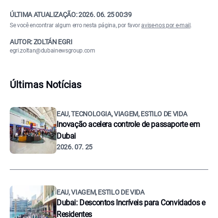
ÚLTIMA ATUALIZAÇÃO:
2026. 06. 25 00:39
Se você encontrar algum erro nesta página, por favor
avise-nos por e-mail
.
AUTOR: ZOLTÁN EGRI
egri.zoltan@dubainewsgroup.com
Últimas Notícias
EAU, TECNOLOGIA, VIAGEM, ESTILO DE VIDA
Inovação acelera controle de passaporte em
Dubai
2026. 07. 25
EAU, VIAGEM, ESTILO DE VIDA
Dubai: Descontos Incríveis para Convidados e
Residentes