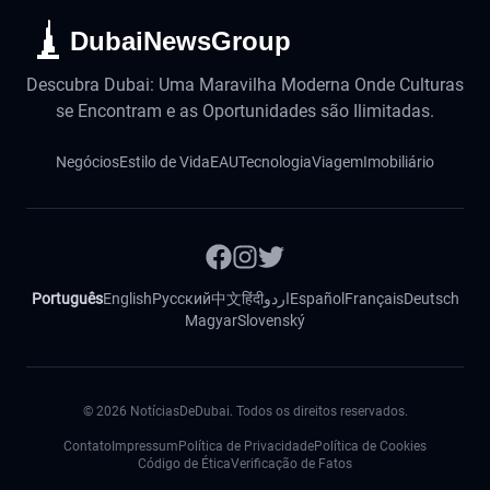
DubaiNewsGroup
Descubra Dubai: Uma Maravilha Moderna Onde Culturas
se Encontram e as Oportunidades são Ilimitadas.
Negócios
Estilo de Vida
EAU
Tecnologia
Viagem
Imobiliário
Português
English
Русский
中文
हिंदी
اردو
Español
Français
Deutsch
Magyar
Slovenský
©
2026
NotíciasDeDubai. Todos os direitos reservados.
Contato
Impressum
Política de Privacidade
Política de Cookies
Código de Ética
Verificação de Fatos