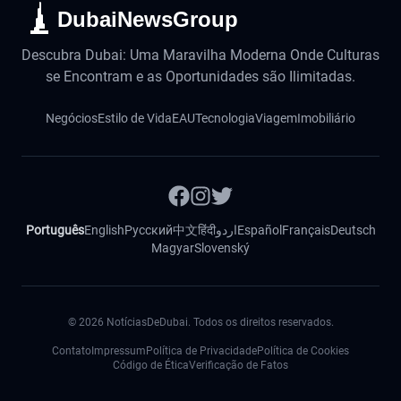
DubaiNewsGroup
Descubra Dubai: Uma Maravilha Moderna Onde Culturas
se Encontram e as Oportunidades são Ilimitadas.
Negócios
Estilo de Vida
EAU
Tecnologia
Viagem
Imobiliário
Português
English
Русский
中文
हिंदी
اردو
Español
Français
Deutsch
Magyar
Slovenský
©
2026
NotíciasDeDubai. Todos os direitos reservados.
Contato
Impressum
Política de Privacidade
Política de Cookies
Código de Ética
Verificação de Fatos