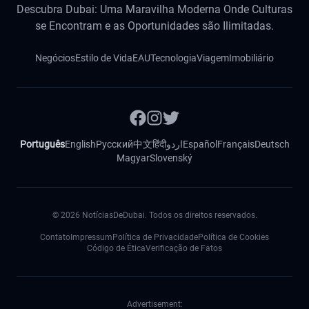
Descubra Dubai: Uma Maravilha Moderna Onde Culturas
se Encontram e as Oportunidades são Ilimitadas.
Negócios
Estilo de Vida
EAU
Tecnologia
Viagem
Imobiliário
Português
English
Русский
中文
हिंदी
اردو
Español
Français
Deutsch
Magyar
Slovenský
©
2026
NotíciasDeDubai. Todos os direitos reservados.
Contato
Impressum
Política de Privacidade
Política de Cookies
Código de Ética
Verificação de Fatos
Advertisement: