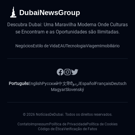
DubaiNewsGroup
Descubra Dubai: Uma Maravilha Moderna Onde Culturas
se Encontram e as Oportunidades são Ilimitadas.
Negócios
Estilo de Vida
EAU
Tecnologia
Viagem
Imobiliário
Português
English
Русский
中文
हिंदी
اردو
Español
Français
Deutsch
Magyar
Slovenský
©
2026
NotíciasDeDubai. Todos os direitos reservados.
Contato
Impressum
Política de Privacidade
Política de Cookies
Código de Ética
Verificação de Fatos