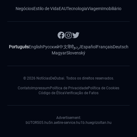
Negócios
Estilo de Vida
EAU
Tecnologia
Viagem
Imobiliário
Português
English
Русский
中文
हिंदी
اردو
Español
Français
Deutsch
Magyar
Slovenský
©
2026
NotíciasDeDubai. Todos os direitos reservados.
Contato
Impressum
Política de Privacidade
Política de Cookies
Código de Ética
Verificação de Fatos
Advertisement:
bUTOR5
05.hu
5n.ae
tire-service.hu
1b.hu
egrizoltan.hu