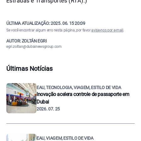
Estradas e Transportes (RTA).)
ÚLTIMA ATUALIZAÇÃO:
2025. 06. 15 20:09
Se você encontrar algum erro nesta página, por favor
avise-nos por e-mail
.
AUTOR: ZOLTÁN EGRI
egri.zoltan@dubainewsgroup.com
Últimas Notícias
EAU, TECNOLOGIA, VIAGEM, ESTILO DE VIDA
Inovação acelera controle de passaporte em
Dubai
2026. 07. 25
EAU, VIAGEM, ESTILO DE VIDA