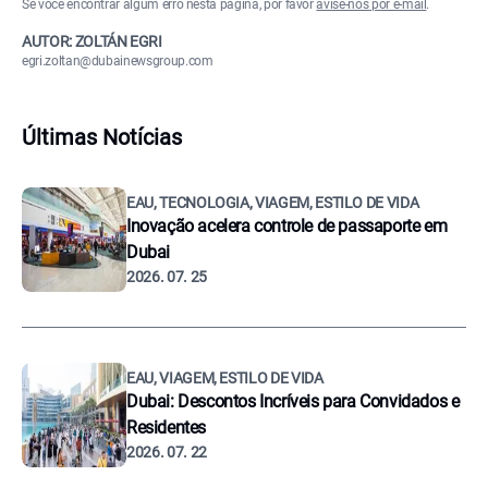
Se você encontrar algum erro nesta página, por favor
avise-nos por e-mail
.
AUTOR: ZOLTÁN EGRI
egri.zoltan@dubainewsgroup.com
Últimas Notícias
EAU, TECNOLOGIA, VIAGEM, ESTILO DE VIDA
Inovação acelera controle de passaporte em
Dubai
2026. 07. 25
EAU, VIAGEM, ESTILO DE VIDA
Dubai: Descontos Incríveis para Convidados e
Residentes
2026. 07. 22