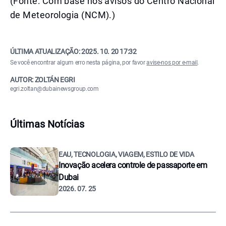
(Fonte: Com base nos avisos do Centro Nacional
de Meteorologia (NCM).)
ÚLTIMA ATUALIZAÇÃO:
2025. 10. 20 17:32
Se você encontrar algum erro nesta página, por favor
avise-nos por e-mail
.
AUTOR: ZOLTÁN EGRI
egri.zoltan@dubainewsgroup.com
Últimas Notícias
EAU, TECNOLOGIA, VIAGEM, ESTILO DE VIDA
Inovação acelera controle de passaporte em
Dubai
2026. 07. 25