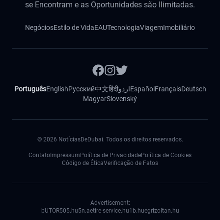
se Encontram e as Oportunidades são Ilimitadas.
Negócios
Estilo de Vida
EAU
Tecnologia
Viagem
Imobiliário
Português
English
Русский
中文
हिंदी
اردو
Español
Français
Deutsch
Magyar
Slovenský
©
2026
NotíciasDeDubai. Todos os direitos reservados.
Contato
Impressum
Política de Privacidade
Política de Cookies
Código de Ética
Verificação de Fatos
Advertisement:
bUTOR5
05.hu
5n.ae
tire-service.hu
1b.hu
egrizoltan.hu