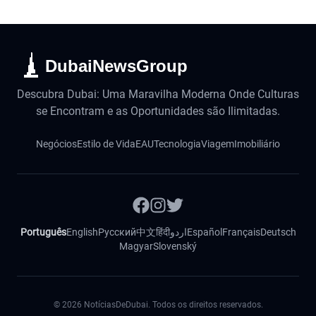
DubaiNewsGroup
Descubra Dubai: Uma Maravilha Moderna Onde Culturas
se Encontram e as Oportunidades são Ilimitadas.
Negócios
Estilo de Vida
EAU
Tecnologia
Viagem
Imobiliário
Português
English
Русский
中文
हिंदी
اردو
Español
Français
Deutsch
Magyar
Slovenský
©
2026
NotíciasDeDubai. Todos os direitos reservados.